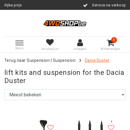
Service na verkoop
0
Menu
Verlanglijst
Inloggen
Winkelwagen
Terug naar Suspension
|
Suspension
Dacia Duster
lift kits and suspension for the Dacia
Duster