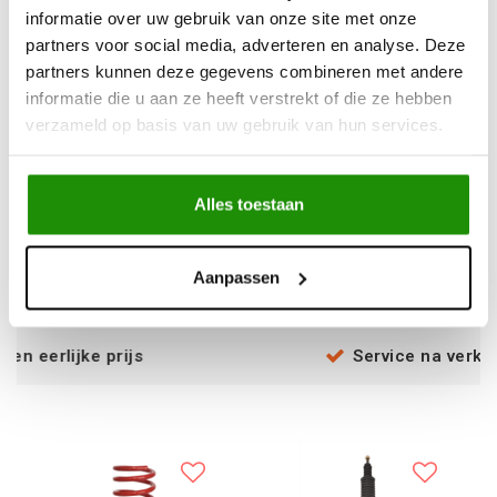
informatie over uw gebruik van onze site met onze
partners voor social media, adverteren en analyse. Deze
partners kunnen deze gegevens combineren met andere
informatie die u aan ze heeft verstrekt of die ze hebben
+2 inch Pedders Spring
+2 inch Trakryder
verzameld op basis van uw gebruik van hun services.
Lift Kit, Heavy Duty.
RearSpring +75kg load
Dacia Duster
Dacia Duster
Alles toestaan
€279,34
€69,42
Excl. btw
Excl. btw
€338,00
€84,00
Aanpassen
Incl. btw
Incl. btw
 prijs
Service na verkoop