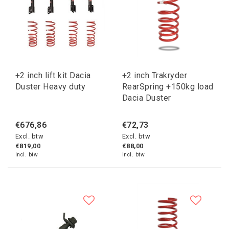
+2 inch lift kit Dacia
+2 inch Trakryder
Duster Heavy duty
RearSpring +150kg load
Dacia Duster
€676,86
€72,73
Excl. btw
Excl. btw
€819,00
€88,00
Incl. btw
Incl. btw