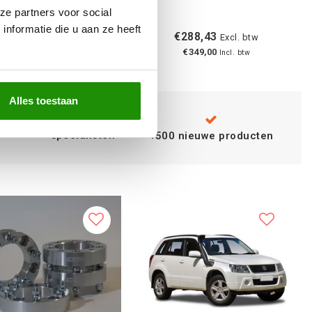
ze partners voor social
nformatie die u aan ze heeft
€238,84
€288,43
Excl. btw
Excl. btw
€289,00
€349,00
Incl. btw
Incl. btw
Alles toestaan
Advies van
specialisten
+500 nieuwe producten