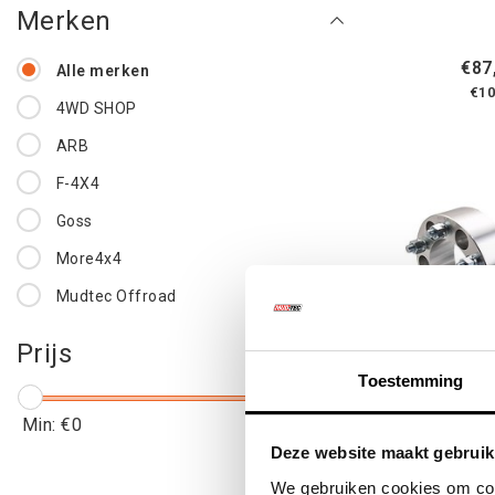
Merken
€87
Alle merken
€10
4WD SHOP
ARB
F-4X4
Goss
More4x4
Mudtec Offroad
Raptor 4x4
Prijs
Xtreme Outback
Toestemming
Min: €
0
Max: €
1500
WHEEL 
Deze website maakt gebruik
40MM / 
We gebruiken cookies om cont