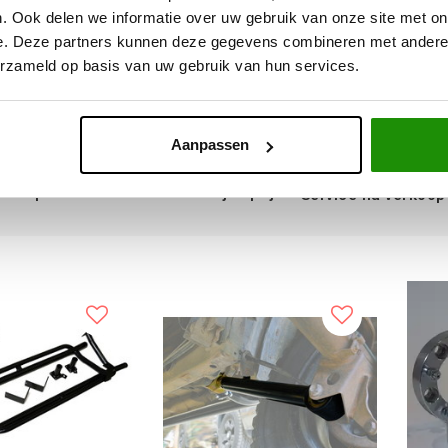
. Ook delen we informatie over uw gebruik van onze site met on
e. Deze partners kunnen deze gegevens combineren met andere i
,41
€123,14
Excl. btw
Excl. btw
erzameld op basis van uw gebruik van hun services.
9,00
€149,00
Incl. btw
Incl. btw
Aanpassen
ieve producten voor een eerlijke prijs
Service na verkoop