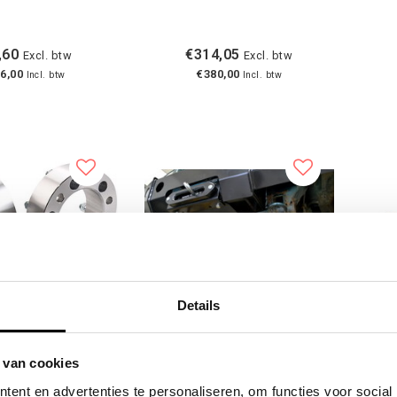
,60
€314,05
Excl. btw
Excl. btw
6,00
€380,00
Incl. btw
Incl. btw
Details
SPACER 30MM /
MOTOR-BESCHERMPLAAT
KIT 
 van cookies
50MM - SUZUKI
SUZUKI VITARA
4X4
ent en advertenties te personaliseren, om functies voor social