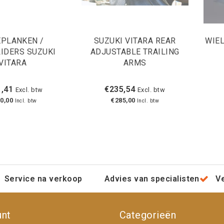
EPLANKEN /
SUZUKI VITARA REAR
WIEL
IDERS SUZUKI
ADJUSTABLE TRAILING
VITARA
ARMS
,41
€235,54
Excl. btw
Excl. btw
0,00
€285,00
Incl. btw
Incl. btw
Service na verkoop
Advies van specialisten
V
unt
Categorieën