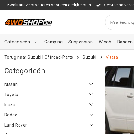
Kwalitatieve producten voor een eerlijke prijs
Service na verk
Categorieën
Camping
Suspension
Winch
Banden 
Terug naar Suzuki
|
Offroad-Parts
Suzuki
Vitara
Categorieën
Nissan
Toyota
Isuzu
Dodge
Land Rover