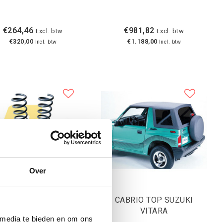
€264,46
€981,82
Excl. btw
Excl. btw
€320,00
€1.188,00
Incl. btw
Incl. btw
Over
OF 4 SPRINGS RAPTOR
CABRIO TOP SUZUKI
 +7CM GRAND VITARA
VITARA
 media te bieden en om ons