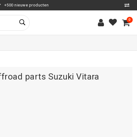
+500 nieuwe producten
0
froad parts Suzuki Vitara