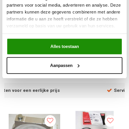
partners voor social media, adverteren en analyse. Deze
partners kunnen deze gegevens combineren met andere
informatie die u aan ze heeft verstrekt of die ze hebben
verzameld op basis van uw gebruik van hun services.
Brake Rebuild Kit
GP Large Cam Gear
Alles toestaan
€76,86
€70,25
Excl. btw
Excl. btw
Aanpassen
€93,00
€85,00
Incl. btw
Incl. btw
ijke prijs
Service na verkoop