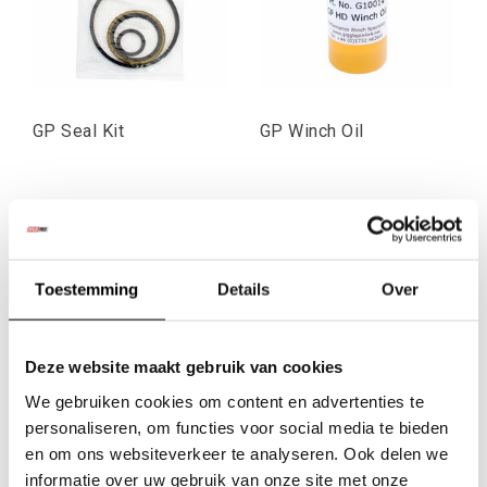
GP Seal Kit
GP Winch Oil
€15,70
€4,13
Excl. btw
Excl. btw
€19,00
€5,00
Toestemming
Details
Over
Incl. btw
Incl. btw
Deze website maakt gebruik van cookies
We gebruiken cookies om content en advertenties te
personaliseren, om functies voor social media te bieden
en om ons websiteverkeer te analyseren. Ook delen we
informatie over uw gebruik van onze site met onze