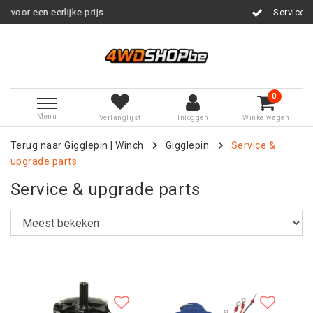
rijs
Service na verkoop
0
Menu
Verlanglijst
Inloggen
Winkelwagen
Terug naar Gigglepin
|
Winch
Gigglepin
Service &
upgrade parts
Service & upgrade parts