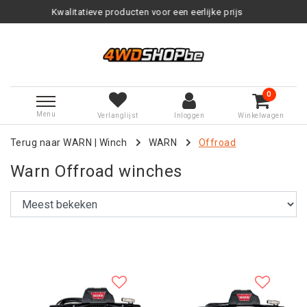
roducten voor een eerlijke prijs
Se
0
Menu
Verlanglijst
Inloggen
Winkelwagen
Terug naar WARN
|
Winch
WARN
Offroad
Warn Offroad winches