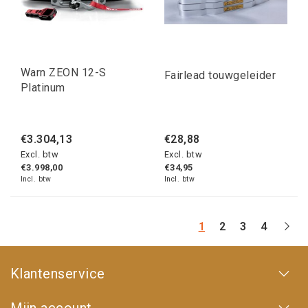
Warn ZEON 12-S
Fairlead touwgeleider
Platinum
€3.304,13
€28,88
Excl. btw
Excl. btw
€3.998,00
€34,95
Incl. btw
Incl. btw
1
2
3
4
Klantenservice