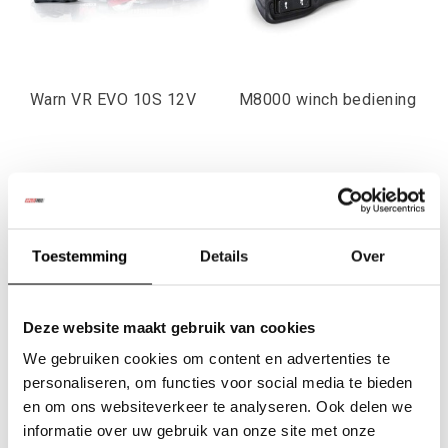
Warn VR EVO 10S 12V
M8000 winch bediening
€930,58
€138,00
Excl. btw
Excl. btw
€1.126,00
€166,98
Incl. btw
Incl. btw
Toestemming
Details
Over
Deze website maakt gebruik van cookies
We gebruiken cookies om content en advertenties te
personaliseren, om functies voor social media te bieden
en om ons websiteverkeer te analyseren. Ook delen we
informatie over uw gebruik van onze site met onze