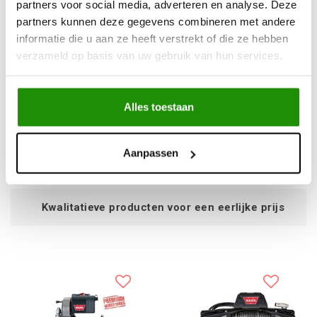
partners voor social media, adverteren en analyse. Deze
partners kunnen deze gegevens combineren met andere
informatie die u aan ze heeft verstrekt of die ze hebben
Liertouw 10mm 30m
WARN VR EVO 8
verzameld op basis van uw gebruik van hun services.
7000 kg synthetisch
touw,
Alles toestaan
€666,94
€214,88
Excl. btw
Excl. btw
€807,00
€260,00
Aanpassen
Incl. btw
Incl. btw
 producten voor een eerlijke prijs
S