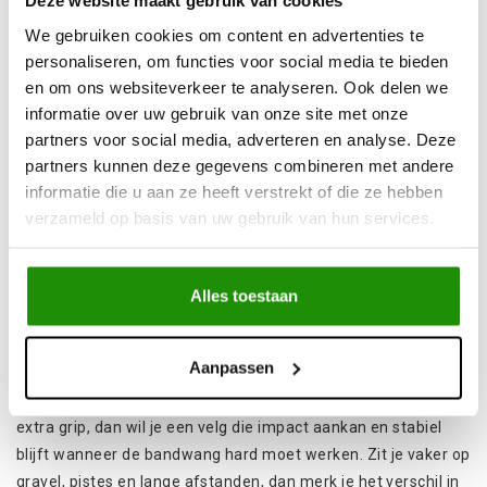
Deze website maakt gebruik van cookies
lagere druk en voorkom je schade op plekken waar je liever
We gebruiken cookies om content en advertenties te
niet stilvalt.
personaliseren, om functies voor social media te bieden
en om ons websiteverkeer te analyseren. Ook delen we
Welke velgen passen bij jouw 4x4 en
informatie over uw gebruik van onze site met onze
gebruik?
partners voor social media, adverteren en analyse. Deze
partners kunnen deze gegevens combineren met andere
Op https://www.4wdshop.be/banden-en-
velgen
/velgen vind
informatie die u aan ze heeft verstrekt of die ze hebben
je velgen die gemaakt zijn voor terreinwagens en pick ups die
verzameld op basis van uw gebruik van hun services.
echt gebruikt worden. De basis is altijd hetzelfde: de velg
moet technisch kloppen met je voertuig. Denk aan het
boutpatroon (PCD), de naafdiameter (center bore), de juiste
Alles toestaan
bevestiging met wielbouten of wielmoeren en natuurlijk het
draagvermogen.
Aanpassen
Daarnaast speelt je rijstijl een grote rol. Rij je vaak in
technisch terrein en laat je de bandenspanning zakken voor
extra grip, dan wil je een velg die impact aankan en stabiel
blijft wanneer de bandwang hard moet werken. Zit je vaker op
gravel, pistes en lange afstanden, dan merk je het verschil in