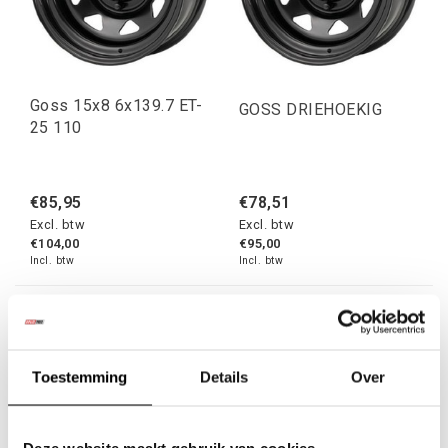
Goss 15x8 6x139.7 ET-
GOSS DRIEHOEKIG
25 110
€85,95
€78,51
Excl. btw
Excl. btw
€104,00
€95,00
Incl. btw
Incl. btw
...
1
2
3
4
5
13
Je velgen krijgen het als eerste te verduren zodra je het
Toestemming
Details
Over
asfalt verlaat. Stenen, sporen, modder en pekel vragen meer
van een wiel dan een ritje naar de supermarkt. Met de juiste
velgen rijdt je 4x4 strakker, blijft je band netjes zitten bij