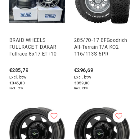
BRAID WHEELS
285/70-17 BFGoodrich
FULLRACE T DAKAR
All-Terrain T/A KO2
Fullrace 8x17 ET+10
116/113S 6PR
€285,79
€296,69
Excl. btw
Excl. btw
€345,80
€359,00
Incl. btw
Incl. btw