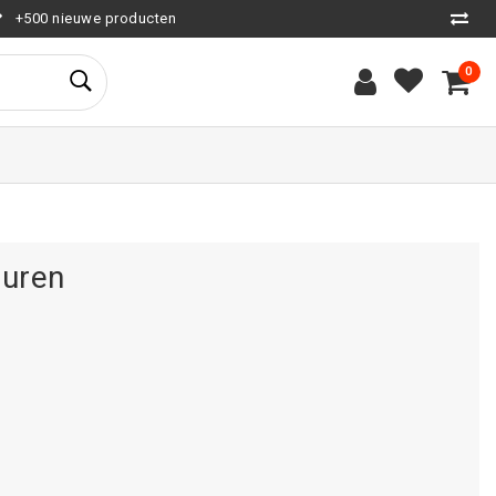
+500 nieuwe producten
0
turen