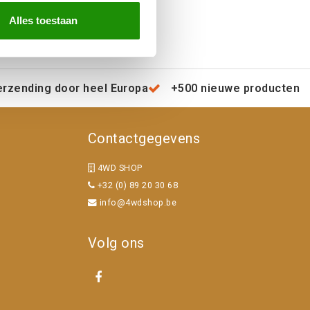
Alles toestaan
erzending door heel Europa
+500 nieuwe producten
Contactgegevens
4WD SHOP
+32 (0) 89 20 30 68
info@4wdshop.be
Volg ons