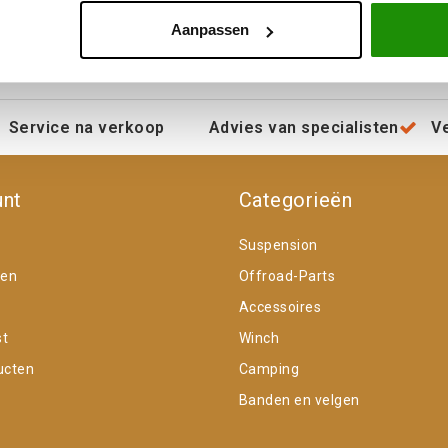
Aanpassen
Service na verkoop
Advies van specialisten
V
unt
Categorieën
Suspension
gen
Offroad-Parts
Accessoires
st
Winch
ucten
Camping
Banden en velgen