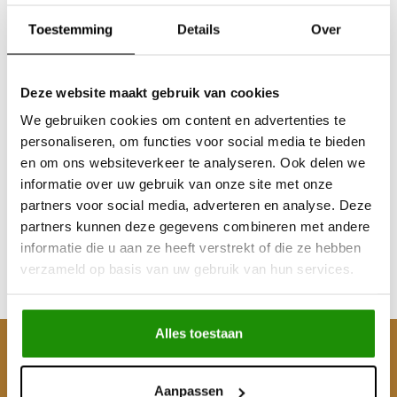
Toestemming
Details
Over
Deze website maakt gebruik van cookies
We gebruiken cookies om content en advertenties te
personaliseren, om functies voor social media te bieden
Aluminium Box
Aluminium Box
en om ons websiteverkeer te analyseren. Ook delen we
informatie over uw gebruik van onze site met onze
partners voor social media, adverteren en analyse. Deze
partners kunnen deze gegevens combineren met andere
€381,82
€267,96
informatie die u aan ze heeft verstrekt of die ze hebben
Excl. btw
Excl. btw
verzameld op basis van uw gebruik van hun services.
€462,00
€324,23
Incl. btw
Incl. btw
Alles toestaan
Klantenservice
Aanpassen