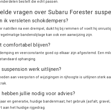
onderdelen bestelt die echt passen.
elde vragen over Subaru Forester susp
n ik versleten schokdempers?
ster natrillen na een drempel, duikt hij bij remmen of voelt hij onrus
regelmatige bandenslijtage kan ook een aanwijzing zijn.
ft comfortabel blijven?
 demping en veerconstante goed op elkaar zijn afgestemd. Een mild
 standaard ophanging.
 suspension werk uitlijnen?
en aan veerpoten of wijzigingen in rijhoogte is uitlijnen sterk 
rak.
 hebben jullie nodig voor advies?
aar en generatie, huidige bandenmaat, het gebruik (asfalt, gravel,
rt aan het huidige rijgedrag.