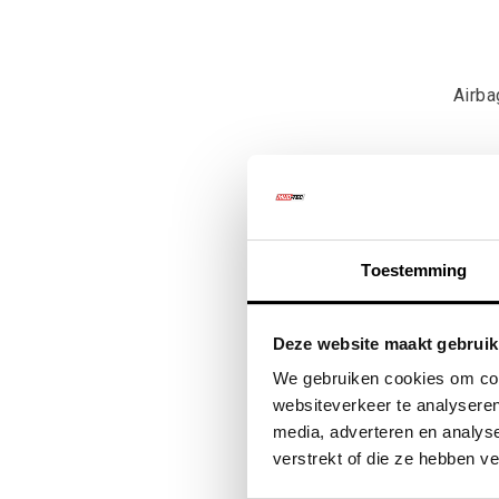
Airb
€213
€25
Toestemming
Deze website maakt gebruik
Je Subaru For
We gebruiken cookies om cont
een drempel me
websiteverkeer te analyseren
voorspelbaar e
media, adverteren en analys
verstrekt of die ze hebben v
Welke Su