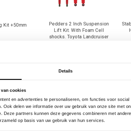
Pedders 2 Inch Suspension
Stab
ag Kit +50mm
Lift Kit. With Foam Cell
shocks. Toyota Landcruiser
80 series
,58
€925,62
Excl. btw
Excl. btw
8,43
€1.120,00
Incl. btw
Incl. btw
Details
 van cookies
ester is gemaakt voor buitenwegen, maar de ophanging krijgt het z
ent en advertenties te personaliseren, om functies voor social
t bepakking laat meteen zien hoe gezond je vering en demping nog 
. Ook delen we informatie over uw gebruik van onze site met on
n comfortabel, op asfalt én wanneer het terrein ruwer wordt.
e. Deze partners kunnen deze gegevens combineren met andere i
erzameld op basis van uw gebruik van hun services.
baru Forester suspension past bij jouw