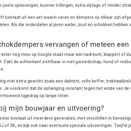
 juiste oplossingen, kunnen trillingen, extra slijtage of minder st
lift bestaat uit een set waarin veren en dempers op elkaar zijn a
len. Als die onderdelen al jaren water, zout en schokken hebben 
schokdempers vervangen of meteen een 
rester nog mooi op hoogte staat maar wel nadreunt, klappert of du
. Zakt de achterkant zichtbaar in met gereedschap, hond of reisb
e.
atig met extra gewicht zoals een daktent, volle koffer, trekhaakbe
e. Je voorkomt dat de ophanging constant tegen het einde van de
rmoeiend rijgedrag op lange ritten.
 bij mijn bouwjaar en uitvoering?
ster bestaat uit meerdere generaties, met verschillen in bevesti
SJ of SK, en kijk ook naar eventuele speciale uitvoeringen. Twijfe