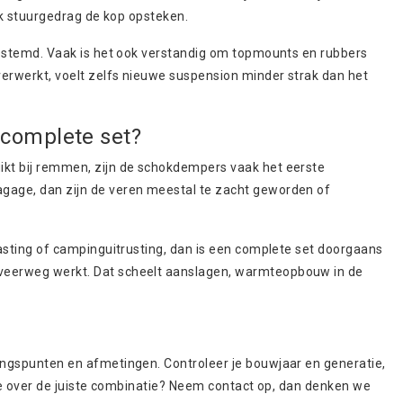
rak stuurgedrag de kop opsteken.
fgestemd. Vaak is het ook verstandig om topmounts en
rubbers
verwerkt, voelt zelfs nieuwe suspension minder strak dan het
complete set?
ikt bij remmen, zijn de schokdempers vaak het eerste
agage, dan zijn de veren meestal te zacht geworden of
lasting of campinguitrusting, dan is een complete set doorgaans
 veerweg werkt. Dat scheelt aanslagen, warmteopbouw in de
gingspunten en afmetingen. Controleer je bouwjaar en generatie,
l je over de juiste combinatie? Neem contact op, dan denken we