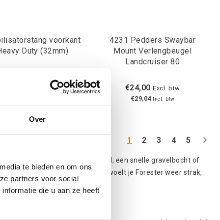
ilisatorstang voorkant
4231 Pedders Swaybar
Heavy Duty (32mm)
Mount Verlengbeugel
Landcruiser 80
€260,94
€24,00
Excl. btw
Excl. btw
€315,74
€29,04
Incl. btw
Incl. btw
Over
1
2
3
4
5
waar te verduren. Een nat bospad, een snelle gravelbocht of
 media te bieden en om ons
zijn. Met de juiste suspension voelt je Forester weer strak,
ze partners voor social
nformatie die u aan ze heeft
 gebruik?