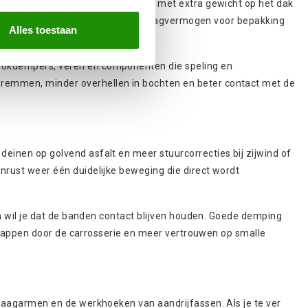
n die elk weekend onverhard ziet, met extra gewicht op het dak
g, extra bodemvrijheid, of vooral draagvermogen voor bepakking
Alles toestaan
chokdempers, veren en componenten die speling en
j
remmen
, minder overhellen in bochten en beter contact met de
einen op golvend asfalt en meer stuurcorrecties bij zijwind of
nrust weer één duidelijke beweging die direct wordt
en wil je dat de banden contact blijven houden. Goede demping
r klappen door de carrosserie en meer vertrouwen op smalle
draagarmen en de werkhoeken van aandrijfassen. Als je te ver