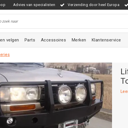
oop
Advies van specialisten
Verzending door heel Europa
en velgen
Parts
Accessoires
Merken
Klantenservice
series
Li
T
Lee