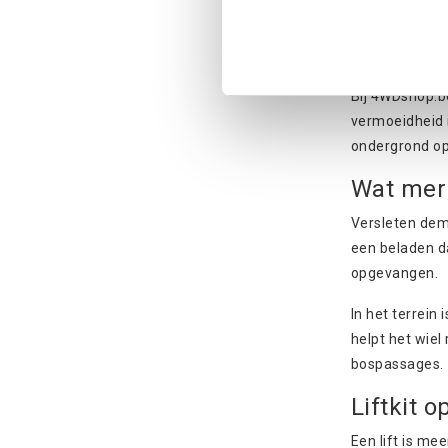
Een Forester d
of achterin. D
en
accessoire
Bij 4WDshop.b
vermoeidheid 
ondergrond op 
Wat merk
Versleten demp
een beladen da
opgevangen.
In het terrein
helpt het wiel
bospassages.
Liftkit 
Een lift is me