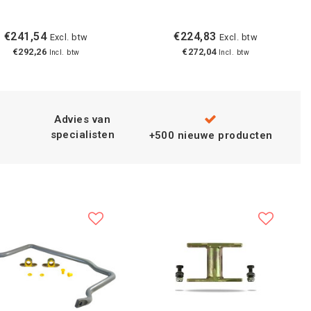
€241,54
€224,83
Excl. btw
Excl. btw
€292,26
€272,04
Incl. btw
Incl. btw
Advies van
specialisten
+500 nieuwe producten