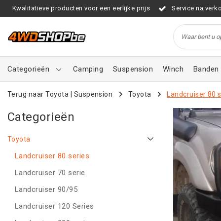
Kwalitatieve producten voor een eerlijke prijs
Service na verk
Categorieën
Camping
Suspension
Winch
Banden 
Terug naar Toyota
|
Suspension
Toyota
Landcruiser 80 
Categorieën
Toyota
Landcruiser 80 series
Landcruiser 70 serie
Landcruiser 90/95
Landcruiser 120 Series