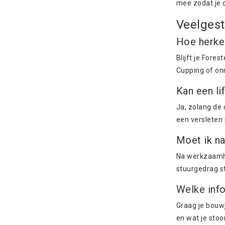
mee zodat je 
Veelgest
Hoe herke
Blijft je Fore
Cupping of on
Kan een li
Ja, zolang de
een versleten
Moet ik na
Na werkzaamhed
stuurgedrag st
Welke info
Graag je bouwj
en wat je stoo