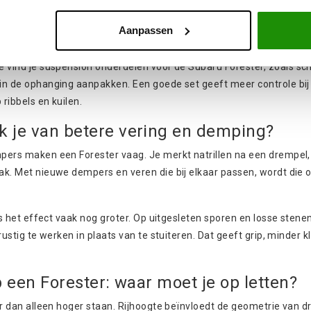
ie vooral dagelijks wordt gereden vraagt iets anders dan een wage
enk daarom eerst na over je doel: wil je meer stabiliteit op de we
Aanpassen
s
?
e vind je
suspension
onderdelen voor de
Subaru Forester
, zoals s
in de
ophanging
aanpakken. Een goede set geeft meer controle bi
ribbels en kuilen.
 je van betere vering en demping?
ers maken een Forester vaag. Je merkt natrillen na een drempel, d
k. Met nieuwe dempers en veren die bij elkaar passen, wordt die o
 is het effect vaak nog groter. Op uitgesleten sporen en losse sten
 rustig te werken in plaats van te stuiteren. Dat geeft grip, minde
op een Forester: waar moet je op letten?
er dan alleen hoger staan. Rijhoogte beïnvloedt de geometrie van 