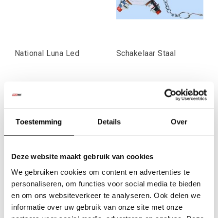
National Luna Led
Schakelaar Staal
€26,36
€16,53
Excl. btw
Excl. btw
€31,90
€20,00
Toestemming
Details
Over
Incl. btw
Incl. btw
Deze website maakt gebruik van cookies
1
2
We gebruiken cookies om content en advertenties te
Je 4x4 kan nog zo goed voorbereid zijn, zonder een degelijke
personaliseren, om functies voor social media te bieden
elektrische installatie sta je sneller stil dan je lief is. Een
en om ons websiteverkeer te analyseren. Ook delen we
flikkerend werklicht, een lier die traag trekt of een koelkast
informatie over uw gebruik van onze site met onze
die ermee ophoudt na een nacht kamperen: het zijn bijna