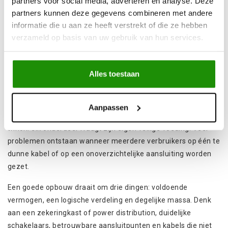
partners voor social media, adverteren en analyse. Deze
altijd signalen van een systeem dat te licht is opgebouwd. Met
partners kunnen deze gegevens combineren met andere
de juiste onderdelen maak je je 12V setup betrouwbaar,
informatie die u aan ze heeft verstrekt of die ze hebben
verzameld op basis van uw gebruik van hun services.
netjes en klaar voor modder, water en trillingen.
Waarvoor gebruik je electriciteit in
een 4x4-opbouw?
Alles toestaan
Zodra je
accessoires
monteert, stijgt de stroomvraag snel.
LED werklichten en lightbars, een
compressor
, extra 12V of
Aanpassen
USB aansluitingen, communicatie, een omvormer of een
winch: elk onderdeel vraagt zijn eigen veilige voeding. Veel
problemen ontstaan wanneer meerdere verbruikers op één te
dunne kabel of op een onoverzichtelijke aansluiting worden
gezet.
Een goede opbouw draait om drie dingen: voldoende
vermogen, een logische verdeling en degelijke massa. Denk
aan een zekeringkast of power distribution, duidelijke
schakelaars, betrouwbare aansluitpunten en kabels die niet