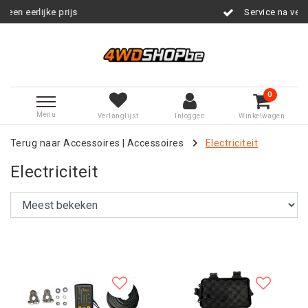
Service na verkoop
0
Menu
Verlanglijst
Inloggen
Winkelwagen
Terug naar Accessoires
|
Accessoires
Electriciteit
Electriciteit