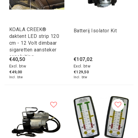
KOALA CREEK®
Batterij Isolator Kit
daktent LED strip 120
cm - 12 Volt dimbaar
sigaretten aansteker
aansluiting
€40,50
€107,02
Excl. btw
Excl. btw
€49,00
€129,50
Incl. btw
Incl. btw