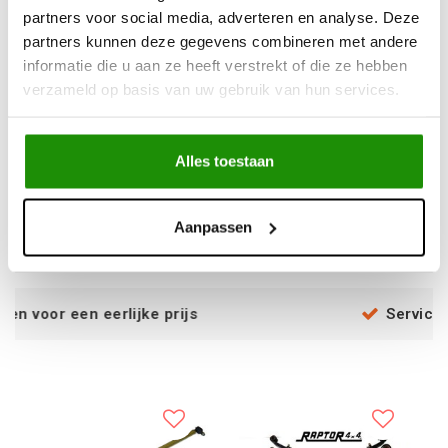
partners voor social media, adverteren en analyse. Deze
partners kunnen deze gegevens combineren met andere
informatie die u aan ze heeft verstrekt of die ze hebben
verzameld op basis van uw gebruik van hun services.
Pedders Adjustable
Pedders Shackle Kit
Panhard Rod Patrol Y60
Nissan Patrol
/ Y61 2.8
R160/260
Alles toestaan
€214,05
€40,50
Excl. btw
Excl. btw
Aanpassen
€259,00
€49,00
Incl. btw
Incl. btw
ijke prijs
Service na verkoop