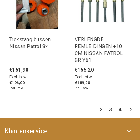
Trekstang bussen
VERLENGDE
Nissan Patrol 8x
REMLEIDINGEN +10
CM NISSAN PATROL
GR Y61
€161,98
€156,20
Excl. btw
Excl. btw
€196,00
€189,00
Incl. btw
Incl. btw
1
2
3
4
Klantenservice