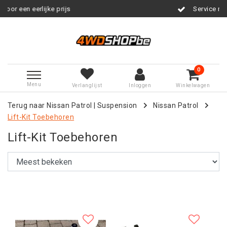
rijs
Service na verkoop
0
Menu
Verlanglijst
Inloggen
Winkelwagen
Terug naar Nissan Patrol
|
Suspension
Nissan Patrol
Lift-Kit Toebehoren
Lift-Kit Toebehoren