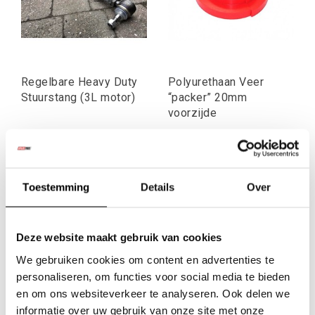
Regelbare Heavy Duty
Polyurethaan Veer
Stuurstang (3L motor)
“packer” 20mm
voorzijde
€205,79
€24,79
Excl. btw
Excl. btw
€249,00
€30,00
Toestemming
Details
Over
Incl. btw
Incl. btw
Deze website maakt gebruik van cookies
We gebruiken cookies om content en advertenties te
personaliseren, om functies voor social media te bieden
en om ons websiteverkeer te analyseren. Ook delen we
informatie over uw gebruik van onze site met onze