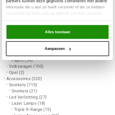
partners kunnen deze gegevens combineren met andere
Versterkte koppelingen
(1)
informatie die u aan ze heeft verstrekt of die ze hebben
Jimny / Jimny Sierra
(100)
verzameld op basis van uw gebruik van hun services.
Vitara
(74)
Universele onderdelen
(20)
Mercedes
(53)
Alles toestaan
G-KLASSE
(11)
SPRINTER 4X4
(6)
Mitsubishi
(125)
Aanpassen
L200
(101)
Pajero
(54)
Volkswagen
(100)
Opel
(2)
Accessoires
(520)
Snorkels
(115)
Snorkels
(21)
Led Verlichting
(27)
Lazer Lamps
(18)
Triple R-Range
(15)