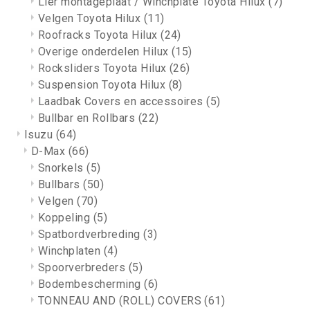
Lier montageplaat / Winchplate Toyota Hilux
(7)
Velgen Toyota Hilux
(11)
Roofracks Toyota Hilux
(24)
Overige onderdelen Hilux
(15)
Rocksliders Toyota Hilux
(26)
Suspension Toyota Hilux
(8)
Laadbak Covers en accessoires
(5)
Bullbar en Rollbars
(22)
Isuzu
(64)
D-Max
(66)
Snorkels
(5)
Bullbars
(50)
Velgen
(70)
Koppeling
(5)
Spatbordverbreding
(3)
Winchplaten
(4)
Spoorverbreders
(5)
Bodembescherming
(6)
TONNEAU AND (ROLL) COVERS
(61)