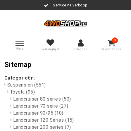
Service na verkoop
0
Menu
Verlanglijst
Inloggen
Winkelwagen
Sitemap
Categorieën:
Suspension
(551)
Toyota
(95)
Landcruiser 80 series
(50)
Landcruiser 70 serie
(27)
Landcruiser 90/95
(10)
Landcruiser 120 Series
(15)
Landcruiser 200 series
(7)