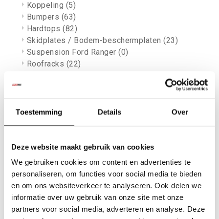
Koppeling
(5)
Bumpers
(63)
Hardtops
(82)
Skidplates / Bodem-beschermplaten
(23)
Suspension Ford Ranger
(0)
Roofracks
(22)
Laadbak Covers en accessoires
(26)
Bullbar en Rollbars
(37)
Side steps
(21)
Daihatsu
(14)
Toestemming
Details
Over
Rocky / Feroza
(13)
Velgen
(8)
Koppeling
(1)
Deze website maakt gebruik van cookies
Vrijloopnaven
(3)
We gebruiken cookies om content en advertenties te
Overige onderdelen
(4)
personaliseren, om functies voor social media te bieden
Suzuki
(214)
en om ons websiteverkeer te analyseren. Ook delen we
Samurai
(85)
informatie over uw gebruik van onze site met onze
Assen
(16)
partners voor social media, adverteren en analyse. Deze
Onderdelen Suzuki Samuari
(19)