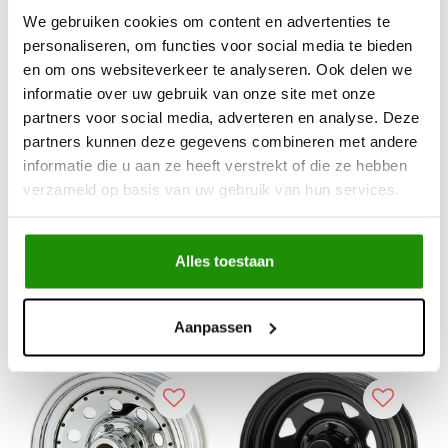
We gebruiken cookies om content en advertenties te
personaliseren, om functies voor social media te bieden
en om ons websiteverkeer te analyseren. Ook delen we
5x114.3 15x8 ET0
GOSS DRIEHOEKIG
informatie over uw gebruik van onze site met onze
Center: 84
partners voor social media, adverteren en analyse. Deze
partners kunnen deze gegevens combineren met andere
informatie die u aan ze heeft verstrekt of die ze hebben
€90,08
€78,51
verzameld op basis van uw gebruik van hun services.
Excl. btw
Excl. btw
€109,00
€95,00
Incl. btw
Incl. btw
Alles toestaan
s
Service na verkoop
Aanpassen