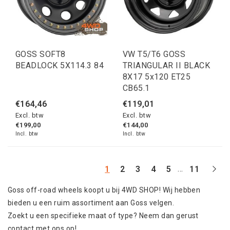
GOSS SOFT8
VW T5/T6 GOSS
BEADLOCK 5X114.3 84
TRIANGULAR II BLACK
8X17 5x120 ET25
CB65.1
€164,46
€119,01
Excl. btw
Excl. btw
€199,00
€144,00
Incl. btw
Incl. btw
...
1
2
3
4
5
11
Goss off-road wheels koopt u bij 4WD SHOP! Wij hebben
bieden u een ruim assortiment aan Goss velgen.
Zoekt u een specifieke maat of type? Neem dan gerust
contact met ons op!