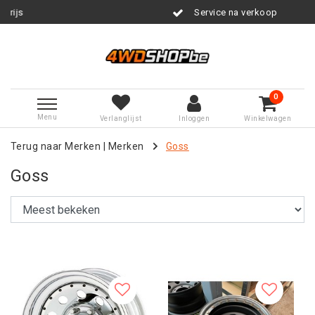
Service na verkoop
0
Menu
Verlanglijst
Inloggen
Winkelwagen
Terug naar Merken
|
Merken
Goss
Goss