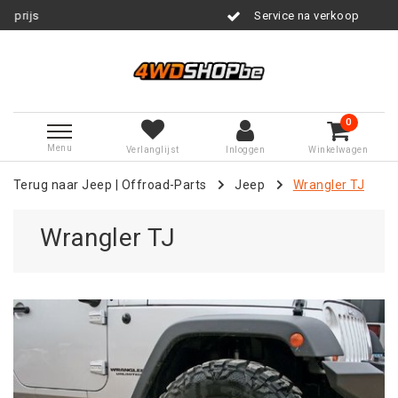
Service na verkoop
0
Menu
Verlanglijst
Inloggen
Winkelwagen
Terug naar Jeep
|
Offroad-Parts
Jeep
Wrangler TJ
Wrangler TJ