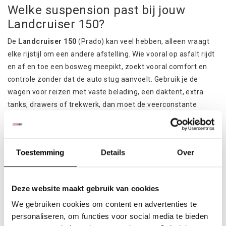
Welke suspension past bij jouw
Landcruiser 150?
De
Landcruiser 150
(Prado) kan veel hebben, alleen vraagt
elke rijstijl om een andere afstelling. Wie vooral op asfalt rijdt
en af en toe een bosweg meepikt, zoekt vooral comfort en
controle zonder dat de auto stug aanvoelt. Gebruik je de
wagen voor reizen met vaste belading, een daktent, extra
tanks, drawers of trekwerk, dan moet de veerconstante
kloppen en moeten de dempers het extra gewicht netjes
blijven beheersen.
Daarom werken goede setups meestal met een combinatie
Toestemming
Details
Over
van veren en schokdempers die op elkaar zijn afgestemd.
Merken
zoals
Pedders Suspension
zijn populair omdat ze
Deze website maakt gebruik van cookies
een zware 4x4 voorspelbaar laten rijden, ook wanneer er
permanent extra gewicht op de auto staat.
We gebruiken cookies om content en advertenties te
personaliseren, om functies voor social media te bieden
Wat merk je van een upgrade in het