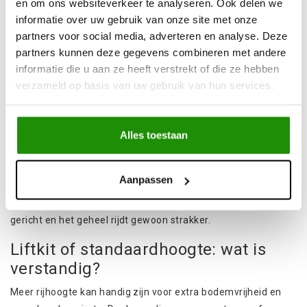
en om ons websiteverkeer te analyseren. Ook delen we
dagelijkse rijden?
informatie over uw gebruik van onze site met onze
partners voor social media, adverteren en analyse. Deze
Een onderstel dat bij je gebruik past, voel je meteen. De auto
partners kunnen deze gegevens combineren met andere
duikt minder bij
remmen
en blijft rustiger in rotondes en
informatie die u aan ze heeft verstrekt of die ze hebben
snelle bochten. Op wasbord en gravel krijg je minder gestuiter
verzameld op basis van uw gebruik van hun services.
en blijven de wielen langer contact houden met de
ondergrond. Dat geeft meer grip, minder correcties aan het
stuur en vooral meer vertrouwen als het tempo omhoog gaat.
Alles toestaan
Rijd je vaak met extra
accessoires
zoals een stalen bumper,
lier, daklast of volle reisuitrusting, dan voorkomt de juiste
Aanpassen
setup dat de achterkant inzakt of dat de neus te licht wordt.
Je rijhoogte blijft consistenter, je
verlichting
blijft beter
gericht en het geheel rijdt gewoon strakker.
Liftkit of standaardhoogte: wat is
verstandig?
Meer rijhoogte kan handig zijn voor extra bodemvrijheid en