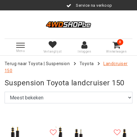
Service na verkoop
0
Menu
Verlanglijst
Inloggen
Winkelwagen
Terug naar Toyota
|
Suspension
Toyota
Landcruiser
150
Suspension Toyota landcruiser 150