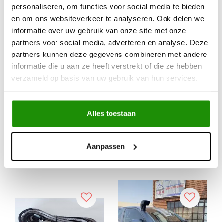
personaliseren, om functies voor social media te bieden
en om ons websiteverkeer te analyseren. Ook delen we
informatie over uw gebruik van onze site met onze
Snorkel Nissan Patrol
RAPID TIRE DEFLATOR
partners voor social media, adverteren en analyse. Deze
Y60
partners kunnen deze gegevens combineren met andere
informatie die u aan ze heeft verstrekt of die ze hebben
verzameld op basis van uw gebruik van hun services.
€28,88
€139,67
Excl. btw
Excl. btw
€34,95
€169,00
Incl. btw
Incl. btw
Alles toestaan
lijke prijs
Service na verkoop
Aanpassen