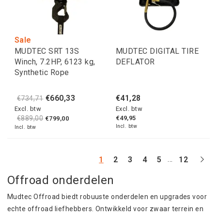
Sale
MUDTEC SRT 13S
MUDTEC DIGITAL TIRE
Winch, 7.2HP, 6123 kg,
DEFLATOR
Synthetic Rope
€660,33
€41,28
€734,71
Excl. btw
Excl. btw
€889,00
€49,95
€799,00
Incl. btw
Incl. btw
...
1
2
3
4
5
12
Offroad onderdelen
Mudtec Offroad biedt robuuste onderdelen en upgrades voor
echte offroad liefhebbers. Ontwikkeld voor zwaar terrein en