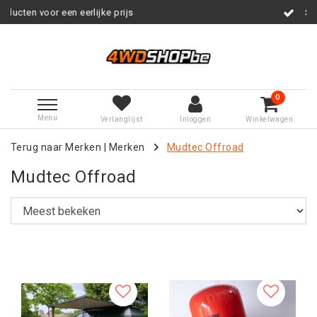
rijs
Service na verkoop
0
Menu
Verlanglijst
Inloggen
Winkelwagen
Terug naar Merken
|
Merken
Mudtec Offroad
Mudtec Offroad