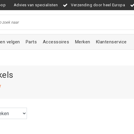
oop
Advies van specialisten
Verzending door heel Europa
en velgen
Parts
Accessoires
Merken
Klantenservice
kels
r