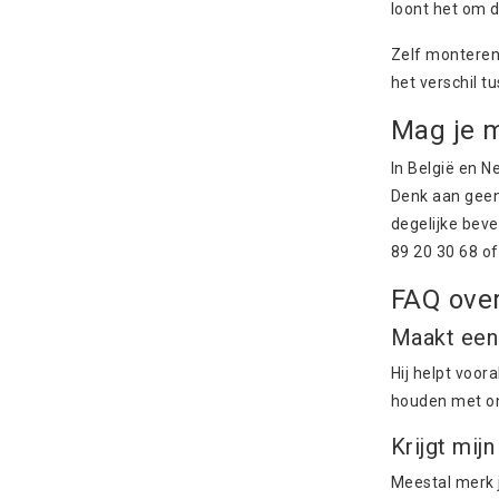
loont het om d
Zelf monteren
het verschil t
Mag je m
In België en N
Denk aan geen 
degelijke beve
89 20 30 68 o
FAQ over
Maakt een
Hij helpt voor
houden met ont
Krijgt mi
Meestal merk j