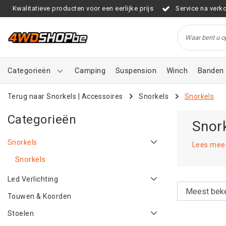
Kwalitatieve producten voor een eerlijke prijs
Service na verk
Categorieën
Camping
Suspension
Winch
Banden 
Terug naar Snorkels
|
Accessoires
Snorkels
Snorkels
Categorieën
Snor
Snorkels
Lees mee
Snorkels
Led Verlichting
Touwen & Koorden
Stoelen