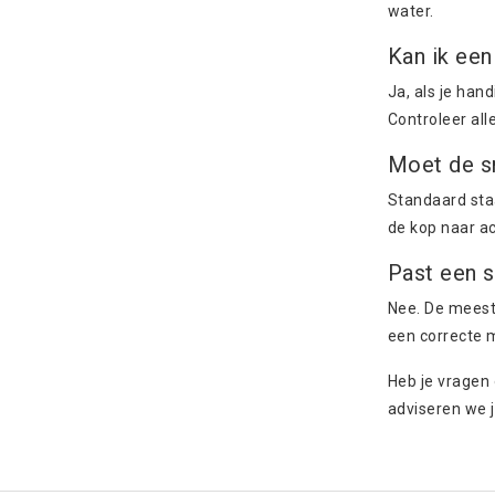
water.
Kan ik een
Ja, als je han
Controleer all
Moet de sn
Standaard sta
de kop naar a
Past een s
Nee. De meeste
een correcte 
Heb je vragen 
adviseren we j