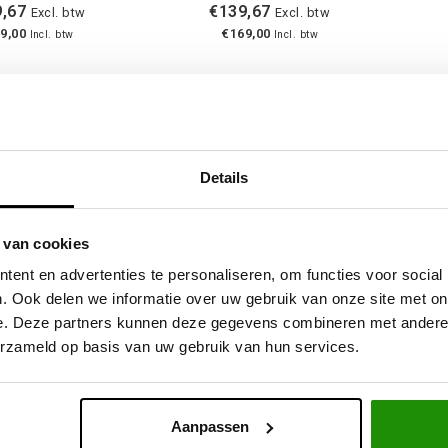
,67
€139,67
Excl. btw
Excl. btw
9,00
€169,00
Incl. btw
Incl. btw
ment: je rijdt een bospad in, de plassen lijken onschuldig en toch w
Details
or je je motor net wat zwaarder ademen. Een snorkel is dan geen g
st, weg van opspattend water, modder en stof.
 van cookies
onteer je een snorkel op je 4x4?
ent en advertenties te personaliseren, om functies voor social
erplaatst de
luchtinlaat
van je voertuig naar een hoger punt, meestal 
. Ook delen we informatie over uw gebruik van onze site met on
ns een doorwading, en het helpt ook tegen stofinname bij gravelrit
e. Deze partners kunnen deze gegevens combineren met andere i
n gebruikt zoals de
Toyota
Land Cruiser,
Nissan Patrol
,
Jeep Wrang
erzameld op basis van uw gebruik van hun services.
at je op termijn voelt in betrouwbaarheid en onderhoud.
akt je wagen niet automatisch waterdicht. Zie het als één onderde
Aanpassen
n aandacht voor ontluchtingen van
assen
en transmissie blijven mi