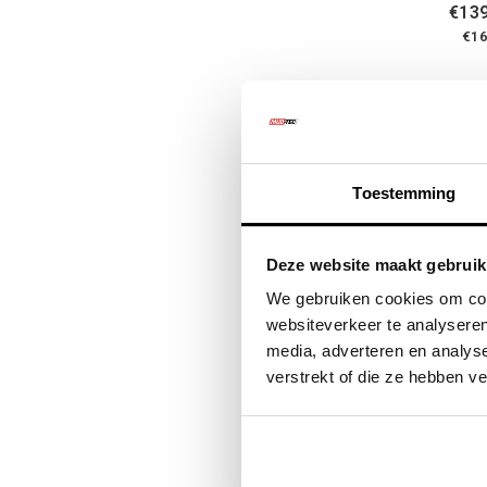
€139
€16
Je kent het mo
Toestemming
colonne en ho
schoner plaat
Deze website maakt gebruik
Waarom m
We gebruiken cookies om cont
Een snorkel v
websiteverkeer te analyseren
aanzuigt tijde
media, adverteren en analys
offroad worde
verstrekt of die ze hebben v
een verschil d
Een snorkel ma
koppelingen e