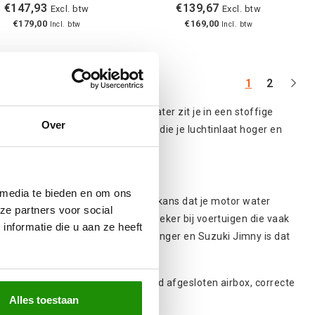
€147,93
€139,67
Excl. btw
Excl. btw
€179,00
€169,00
Incl. btw
Incl. btw
1
2
ordt het ineens spannend. Even later zit je in een stoffige
Over
adget, maar een slimme upgrade die je luchtinlaat hoger en
 media te bieden en om ons
langs de A stijl. Dat verkleint de kans dat je motor water
ze partners voor social
ten, werfwegen en droge tracks. Zeker bij voertuigen die vaak
nformatie die u aan ze heeft
ler
,
Land Rover
Defender
,
Ford Ranger
en
Suzuki Jimny
is dat
el van een totaalplaatje. Een goed afgesloten airbox, correcte
Alles toestaan
nstens even belangrijk.