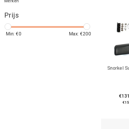
Merken
Prijs
Min: €
0
Max: €
200
Snorkel S
€131
€15