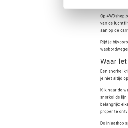
Welke sn
Op 4WDshop.be
van de luchtf
aan op de carr
Rijd je bijvoo
wasbordwegen s
Waar let
Een snorkel kr
je niet altijd o
Kijk naar de w
snorkel de lij
belangrijk: el
proper te ontv
De inlaatkop s