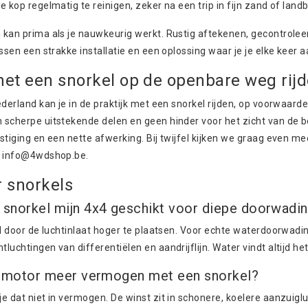
e kop regelmatig te reinigen, zeker na een trip in fijn zand of lan
 kan prima als je nauwkeurig werkt. Rustig aftekenen, gecontrole
ussen een strakke installatie en een oplossing waar je je elke keer a
et een snorkel op de openbare weg rijd
ederland kan je in de praktijk met een snorkel rijden, op voorwaard
scherpe uitstekende delen en geen hinder voor het zicht van de be
stiging en een nette afwerking. Bij twijfel kijken we graag even m
f
info@4wdshop.be
.
 snorkels
 snorkel mijn 4x4 geschikt voor diepe doorwadi
al door de luchtinlaat hoger te plaatsen. Voor echte waterdoorwadi
luchtingen van differentiëlen en aandrijflijn. Water vindt altijd he
jn motor meer vermogen met een snorkel?
e dat niet in vermogen. De winst zit in schonere, koelere aanzuigl