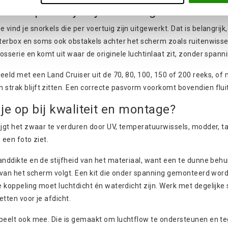
orkel past bij mijn voertuig?
 vind je
snorkels
die per voertuig zijn uitgewerkt. Dat is belangrij
ilterbox en soms ook obstakels achter het scherm zoals ruitenwis
osserie en komt uit waar de originele luchtinlaat zit, zonder spann
rbeeld met een Land Cruiser uit de 70, 80, 100, 150 of 200 reeks, o
trak blijft zitten. Een correcte pasvorm voorkomt bovendien fluit
 je op bij kwaliteit en montage?
ijgt het zwaar te verduren door UV, temperatuurwissels, modder, tak
p een foto ziet.
anddikte en de stijfheid van het materiaal, want een te dunne behu
n van het scherm volgt. Een kit die onder spanning gemonteerd wordt,
ke
koppeling
moet luchtdicht én waterdicht zijn. Werk met degelijke
etten voor je afdicht.
peelt ook mee. Die is gemaakt om luchtflow te ondersteunen en te