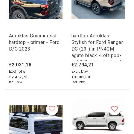
Aeroklas Commercial
hardtop Aeroklas
hardtop - primer - Ford
Stylish for Ford Ranger
D/C 2023-
DC (23-) in PN4GM
agate black -Left pop-
out & Right pop-up side
€2.031,18
€2.794,21
windows -with central
Excl. btw
Excl. btw
locking
€2.457,73
€3.381,00
Incl. btw
Incl. btw