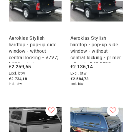
Aeroklas Stylish
Aeroklas Stylish
hardtop - pop-up side
hardtop - pop-up side
window - without
window - without
central locking - V7V7;
central locking - primer
LK6A ontario green -
- Toyota D/C 2005-
€2.259,65
€2.136,14
Volkswagen D/C 2010-
2015
Excl. btw
Excl. btw
2020
€2.734,18
€2.584,73
Incl. btw
Incl. btw