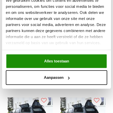
We gebruiken cookies om content en advertenties te
personaliseren, om functies voor social media te bieden
en om ons websiteverkeer te analyseren. Ook delen we
Aeroklas Hardtop
Aeroklas Stylish
informatie over uw gebruik van onze site met onze
Accessories - Roof Rail
hardtop - pop-up side
partners voor social media, adverteren en analyse. Deze
900mm
window - painted - Ford
partners kunnen deze gegevens combineren met andere
D/C 2012-2022
informatie die u aan ze heeft verstrekt of die ze hebben
€145,23
€2.555,98
verzameld op basis van uw gebruik van hun services.
Excl. btw
Excl. btw
€175,73
€3.092,73
Incl. btw
Incl. btw
Alles toestaan
e prijs
Service na verkoop
Aanpassen