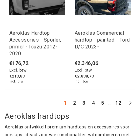
Aeroklas Hardtop
Aeroklas Commercial
Accessories - Spoiler,
hardtop - painted - Ford
primer - Isuzu 2012-
D/C 2023-
2020
€176,72
€2.346,06
Excl. btw
Excl. btw
€213,83
€2.838,73
Incl. btw
Incl. btw
...
1
2
3
4
5
12
Aeroklas hardtops
Aeroklas ontwikkelt premium hardtops en accessoires voor
pick-ups. Ideaal voor wie functionaliteit wil combineren met