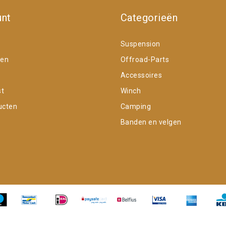
unt
Categorieën
Suspension
gen
Offroad-Parts
Accessoires
st
Winch
ucten
Camping
Banden en velgen