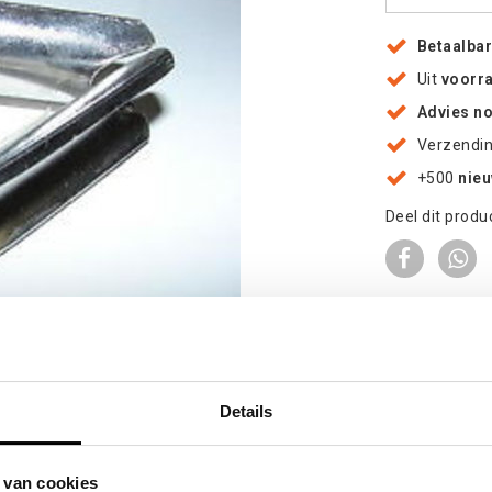
Betaalba
Uit
voorr
Advies n
Verzendi
+500
nie
Deel dit produ
oten
Details
 van cookies