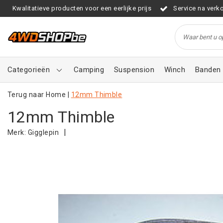
Kwalitatieve producten voor een eerlijke prijs
Service na verk
Categorieën
Camping
Suspension
Winch
Banden 
Terug naar Home
|
12mm Thimble
12mm Thimble
|
Merk:
Gigglepin