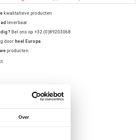
re
kwalitatieve producten
aad
leverbaar
odig?
Bel ons op +32 (0)89203068
ng door
heel Europa
uwe
producten
ct
Over