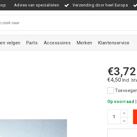
oop
Advies van specialisten
Verzending door heel Europa
en velgen
Parts
Accessoires
Merken
Klantenservice
€3,72
€4,50
Incl. b
Toevoegen 
Op voorraad