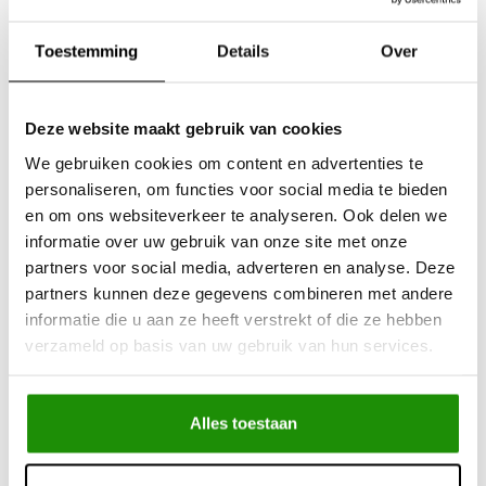
Uit
voorraad
leverbaar
Advies nodig?
Bel ons op +32 (0)89203068
Toestemming
Details
Over
Verzending door
heel Europa
+500
nieuwe
producten
Deze website maakt gebruik van cookies
We gebruiken cookies om content en advertenties te
Deel dit product
personaliseren, om functies voor social media te bieden
en om ons websiteverkeer te analyseren. Ook delen we
informatie over uw gebruik van onze site met onze
partners voor social media, adverteren en analyse. Deze
Informatie
partners kunnen deze gegevens combineren met andere
informatie die u aan ze heeft verstrekt of die ze hebben
verzameld op basis van uw gebruik van hun services.
Deze compressor van T-Max kan werkelijk alle situaties aan,
met zijn 160L debiet kan je deze perfect inzetten voor je
banden op te blazen, lockers te activeren of gewoon de
Alles toestaan
wagen uit te blazen.
12V / 45A