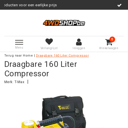
een eerlijke prijs
Service na verk
0
Menu
Verlanglijst
Inloggen
Winkelwagen
Terug naar Home
|
Draagbare 160 Liter Compressor
Draagbare 160 Liter
Compressor
|
Merk:
T-Max