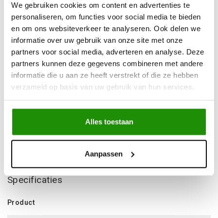
Advies nodig?
Bel ons op +32 (0)89203068
We gebruiken cookies om content en advertenties te
personaliseren, om functies voor social media te bieden
Verzending door
heel Europa
en om ons websiteverkeer te analyseren. Ook delen we
+500
nieuwe
producten
informatie over uw gebruik van onze site met onze
partners voor social media, adverteren en analyse. Deze
partners kunnen deze gegevens combineren met andere
Deel dit product
informatie die u aan ze heeft verstrekt of die ze hebben
verzameld op basis van uw gebruik van hun services.
Informatie
Alles toestaan
- 17 inch- 8 Breed- ET -10 - 6x139.7 – CB 110
Niet gevonden wat je zocht?
Aanpassen
Laat ons helpen!
Specificaties
Product