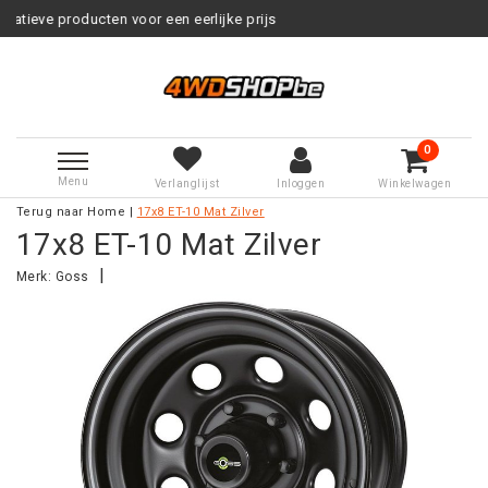
ten voor een eerlijke prijs
Service
0
Menu
Verlanglijst
Inloggen
Winkelwagen
Terug naar Home
|
17x8 ET-10 Mat Zilver
17x8 ET-10 Mat Zilver
|
Merk:
Goss