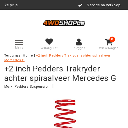
Service na verkoop
0
Menu
Verlanglijst
Inloggen
Winkelwagen
Terug naar Home
|
+2 inch Pedders Trakryder achter spiraalveer
Mercedes G
+2 inch Pedders Trakryder
achter spiraalveer Mercedes G
|
Merk:
Pedders Suspension