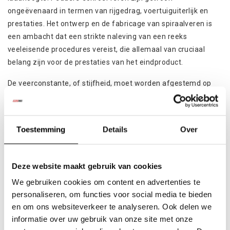
ongeëvenaard in termen van rijgedrag, voertuiguiterlijk en
prestaties. Het ontwerp en de fabricage van spiraalveren is
een ambacht dat een strikte naleving van een reeks
veeleisende procedures vereist, die allemaal van cruciaal
belang zijn voor de prestaties van het eindproduct.
De veerconstante, of stijfheid, moet worden afgestemd op
het gewicht van het voertuig dat erop rust en het gewicht van
de andere onderdelen van de ophanging en het wiel. De
veerconstante regelt ook de rolstijfheid of
Toestemming
Details
Over
carrosserierol. Door de hoeveelheid lichaamsrol te
verminderen, verminderen we de hoeveelheid
wielcamberverandering. Grote camberveranderingen kunnen
Deze website maakt gebruik van cookies
het contact van de band met het wegdek drastisch
We gebruiken cookies om content en advertenties te
verminderen, waardoor het weggedrag in bochten ernstig
personaliseren, om functies voor social media te bieden
wordt beperkt.
en om ons websiteverkeer te analyseren. Ook delen we
informatie over uw gebruik van onze site met onze
De wegligging van de meeste voertuigen wordt aanzienlijk