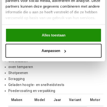
partners voor social media, adverteren en analyse. Deze
verbeterd door de oorspronkelijke veerconstante te verhogen
partners kunnen deze gegevens combineren met andere
tot een optimale verhouding die de bandadhesie
informatie die u aan ze heeft verstrekt of die ze hebben
maximaliseert en de carrosserierol vermindert voor een
verzameld op basis van uw gebruik van hun services.
betere wegligging. Het verhogen van de veerconstante boven
de optimale snelheid doet afbreuk aan het weggedrag omdat
de banden over hobbels beginnen te springen, wat de grip en
Alles toestaan
veiligheid vermindert.
Kenmerken & Voordelen
Aanpassen
Heet oprollen
Olie blussen
oven temperen
Shotpeenen
Scragging
Geladen hoogte- en snelheidstests
Poedercoating en verpakking
Maken
Model
Jaar
Variant
Motor