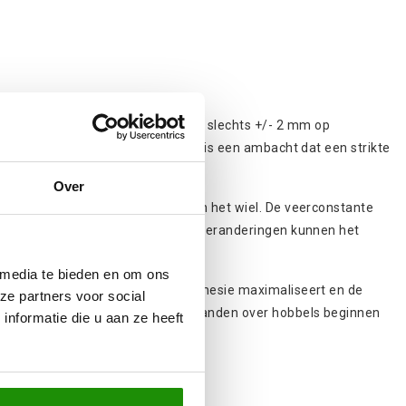
01-normen met een tolerantie van slechts +/- 2 mm op
en de fabricage van spiraalveren is een ambacht dat een strikte
.
Over
re onderdelen van de ophanging en het wiel. De veerconstante
elcamberverandering. Grote camberveranderingen kunnen het
 media te bieden en om ons
optimale verhouding die de bandadhesie maximaliseert en de
ze partners voor social
reuk aan het weggedrag omdat de banden over hobbels beginnen
nformatie die u aan ze heeft