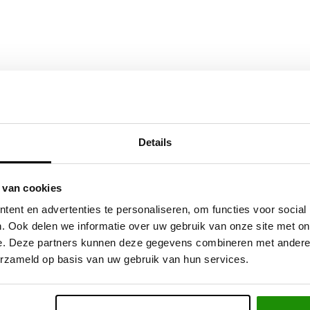
 van Pedders voor meerdere toepassingen. Gebouwd volgens ISO 90
rmen van rijgedrag, voertuiguiterlijk en prestaties. Het ontwerp 
aal van cruciaal belang zijn voor de prestaties van het eindproduct
Details
ewicht van het voertuig dat erop rust en het gewicht van de ande
eid lichaamsrol te verminderen, verminderen we de hoeveelheid wi
 van cookies
ardoor het weggedrag in bochten ernstig wordt beperkt.
ent en advertenties te personaliseren, om functies voor social
eterd door de oorspronkelijke veerconstante te verhogen tot een 
. Ook delen we informatie over uw gebruik van onze site met on
rhogen van de veerconstante boven de optimale snelheid doet afb
e. Deze partners kunnen deze gegevens combineren met andere i
erzameld op basis van uw gebruik van hun services.