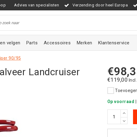
oop
Advies van specialisten
Verzending door heel Europa
en velgen
Parts
Accessoires
Merken
Klantenservice
iser 90/95
€98,3
aalveer Landcruiser
€119,00
Incl
Toevoegen 
Op voorraad