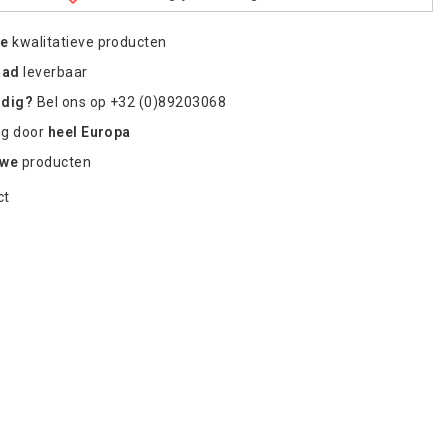
re
kwalitatieve producten
aad
leverbaar
odig?
Bel ons op +32 (0)89203068
ng door
heel Europa
uwe
producten
ct