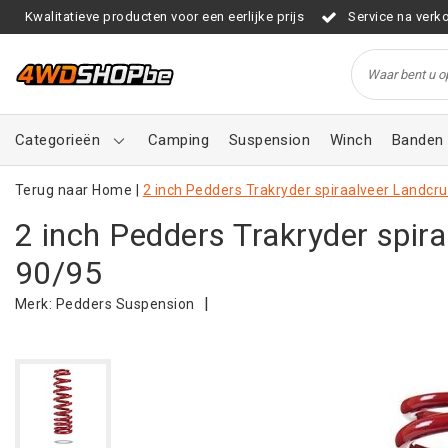
Kwalitatieve producten voor een eerlijke prijs
Service na verk
Categorieën
Camping
Suspension
Winch
Banden 
Terug naar Home
|
2 inch Pedders Trakryder spiraalveer Landcru
2 inch Pedders Trakryder spir
90/95
|
Merk:
Pedders Suspension