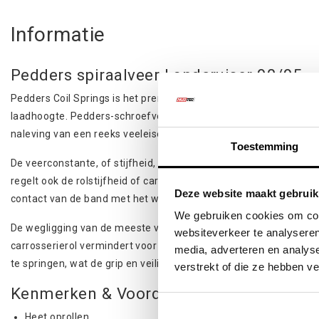
Informatie
Pedders spiraalveer Landcruiser 90/95
Pedders Coil Springs is het premium assortiment Coil Springs
laadhoogte. Pedders-schroefveren zijn gewoon ongeëvenaard in te
naleving van een reeks veeleisende procedures vereist, die allem
Toestemming
De veerconstante, of stijfheid, moet worden afgestemd op het g
regelt ook de rolstijfheid of carrosserierol. Door de hoeveelh
Deze website maakt gebruik
contact van de band met het wegdek drastisch verminderen, wa
We gebruiken cookies om cont
De wegligging van de meeste voertuigen wordt aanzienlijk verb
websiteverkeer te analyseren
carrosserierol vermindert voor een betere wegligging. Het ve
media, adverteren en analys
te springen, wat de grip en veiligheid vermindert.
verstrekt of die ze hebben v
Kenmerken & Voordelen
Heet oprollen