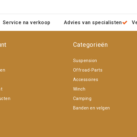
Service na verkoop
Advies van specialisten
V
unt
Categorieën
Suspension
gen
Offroad-Parts
Accessoires
st
Winch
ucten
Camping
Banden en velgen