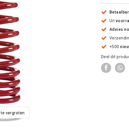
Betaalba
Uit
voorr
Advies n
Verzendi
+500
nie
Deel dit produ
 te vergroten