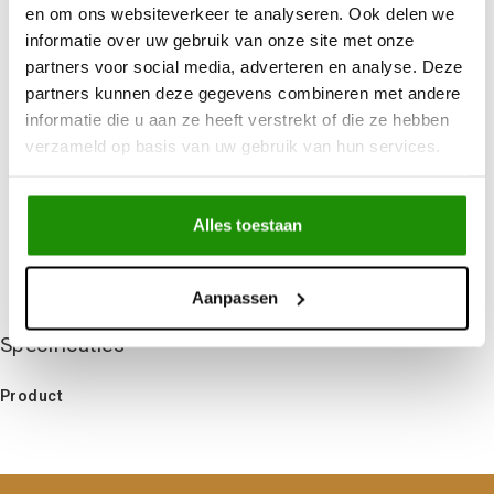
Uit
voorraad
leverbaar
en om ons websiteverkeer te analyseren. Ook delen we
informatie over uw gebruik van onze site met onze
Advies nodig?
Bel ons op +32 (0)89203068
partners voor social media, adverteren en analyse. Deze
Verzending door
heel Europa
partners kunnen deze gegevens combineren met andere
+500
nieuwe
producten
informatie die u aan ze heeft verstrekt of die ze hebben
verzameld op basis van uw gebruik van hun services.
Deel dit product
Alles toestaan
Niet gevonden wat je zocht?
Aanpassen
Laat ons helpen!
Specificaties
Product