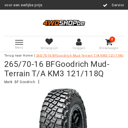
eerlijke prijs
Service na verkoop
0
Menu
Verlanglijst
Inloggen
Winkelwagen
Terug naar Home
|
265/70-16 BFGoodrich Mud-Terrain T/A KM3 121/118Q
265/70-16 BFGoodrich Mud-
Terrain T/A KM3 121/118Q
|
Merk:
BF Goodrich