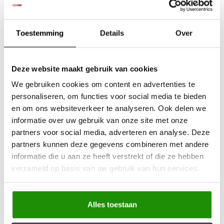
ongeëvenaard in termen van rijgedrag, voertuiguiterlijk en
prestaties. Het ontwerp en de fabricage van spiraalveren is
Toestemming
Details
Over
een ambacht dat een strikte naleving van een reeks
veeleisende procedures vereist, die allemaal van cruciaal
belang zijn voor de prestaties van het eindproduct.
Deze website maakt gebruik van cookies
De veerconstante, of stijfheid, moet worden afgestemd op
We gebruiken cookies om content en advertenties te
het gewicht van het voertuig dat erop rust en het gewicht van
personaliseren, om functies voor social media te bieden
de andere onderdelen van de ophanging en het wiel. De
en om ons websiteverkeer te analyseren. Ook delen we
veerconstante regelt ook de rolstijfheid of
informatie over uw gebruik van onze site met onze
carrosserierol. Door de hoeveelheid lichaamsrol te
partners voor social media, adverteren en analyse. Deze
verminderen, verminderen we de hoeveelheid
partners kunnen deze gegevens combineren met andere
informatie die u aan ze heeft verstrekt of die ze hebben
wielcamberverandering. Grote camberveranderingen kunnen
verzameld op basis van uw gebruik van hun services.
het contact van de band met het wegdek drastisch
verminderen, waardoor het weggedrag in bochten ernstig
wordt beperkt.
Alles toestaan
De wegligging van de meeste voertuigen wordt aanzienlijk