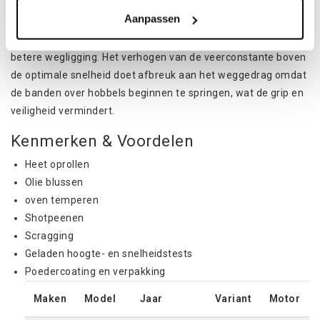
verbeterd door de oorspronkelijke veerconstante te verhogen
Aanpassen
tot een optimale verhouding die de bandadhesie
maximaliseert en de carrosserierol vermindert voor een
betere wegligging. Het verhogen van de veerconstante boven
de optimale snelheid doet afbreuk aan het weggedrag omdat
de banden over hobbels beginnen te springen, wat de grip en
veiligheid vermindert.
Kenmerken & Voordelen
Heet oprollen
Olie blussen
oven temperen
Shotpeenen
Scragging
Geladen hoogte- en snelheidstests
Poedercoating en verpakking
Maken
Model
Jaar
Variant
Motor