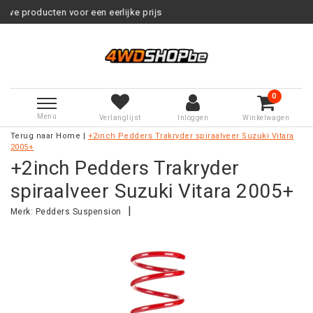
een eerlijke prijs
Service na verk
0
Menu
Verlanglijst
Inloggen
Winkelwagen
Terug naar Home
|
+2inch Pedders Trakryder spiraalveer Suzuki Vitara
2005+
+2inch Pedders Trakryder
spiraalveer Suzuki Vitara 2005+
|
Merk:
Pedders Suspension