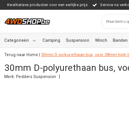
Kwalitatieve producten voor een eerlijke prijs
Service na verk
Categorieën
Camping
Suspension
Winch
Banden 
Terug naar Home
|
30mm D-polyurethaan bus, voor 38mm high 
30mm D-polyurethaan bus, vo
|
Merk:
Pedders Suspension