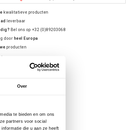
re
kwalitatieve producten
aad
leverbaar
odig?
Bel ons op +32 (0)89203068
ng door
heel Europa
uwe
producten
ct
Over
 media te bieden en om ons
ze partners voor social
nformatie die u aan ze heeft