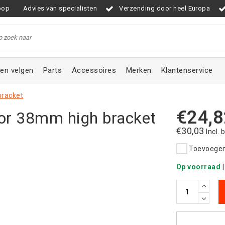
oop
Advies van specialisten
Verzending door heel Europa
en velgen
Parts
Accessoires
Merken
Klantenservice
bracket
€24,8
or 38mm high bracket
€30,03
Incl. 
Toevoegen 
Op voorraad