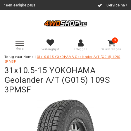
ijke prijs
Service na verkoop
0
Menu
Verlanglijst
Inloggen
Winkelwagen
Terug naar Home
|
31x10.5-15 YOKOHAMA Geolander A/T (G015) 109S
3PMSF
31x10.5-15 YOKOHAMA
Geolander A/T (G015) 109S
3PMSF