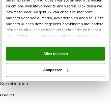
personaliseren, om functies voor social media te bieden
Betaalbare
kwalitatieve producten
en om ons websiteverkeer te analyseren. Ook delen we
Uit
voorraad
leverbaar
informatie over uw gebruik van onze site met onze
Advies nodig?
Bel ons op +32 (0)89203068
partners voor social media, adverteren en analyse. Deze
Verzending door
heel Europa
partners kunnen deze gegevens combineren met andere
informatie die u aan ze heeft verstrekt of die ze hebben
+500
nieuwe
producten
verzameld op basis van uw gebruik van hun services.
Deel dit product
Alles toestaan
Niet gevonden wat je zocht?
Aanpassen
Laat ons helpen!
Specificaties
Product