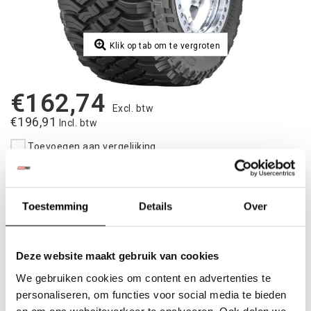
Klik op tab om te vergroten
€162,74
Excl. btw
€196,91
Incl. btw
Toevoegen aan vergelijking
|
Op voorraad
15-30 dagen
Toevoegen aan winkelwagen
Toestemming
Details
Over
Aan verlanglijst toevoegen
Deze website maakt gebruik van cookies
We gebruiken cookies om content en advertenties te
Betaalbare
kwalitatieve producten
personaliseren, om functies voor social media te bieden
Uit
voorraad
leverbaar
en om ons websiteverkeer te analyseren. Ook delen we