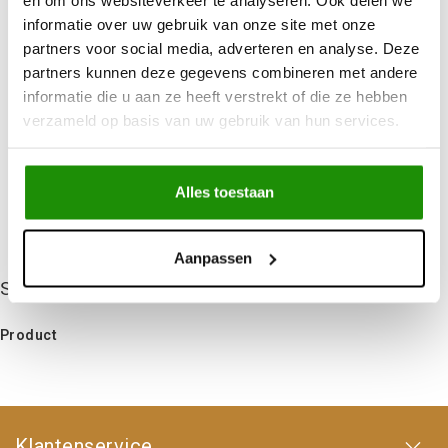
Advies nodig?
Bel ons op +32 (0)89203068
informatie over uw gebruik van onze site met onze
Verzending door
heel Europa
partners voor social media, adverteren en analyse. Deze
partners kunnen deze gegevens combineren met andere
+500
nieuwe
producten
informatie die u aan ze heeft verstrekt of die ze hebben
verzameld op basis van uw gebruik van hun services.
Deel dit product
Alles toestaan
Niet gevonden wat je zocht?
Laat ons helpen!
Aanpassen
Specificaties
Product
Klantenservice