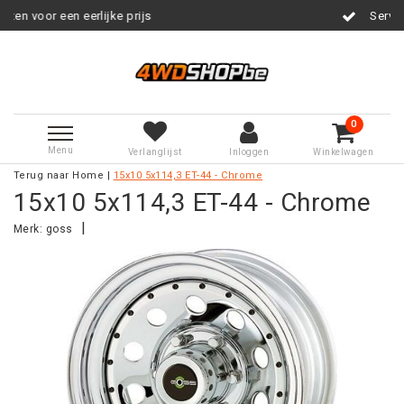
erlijke prijs
Service na verkoop
0
Menu
Verlanglijst
Inloggen
Winkelwagen
Terug naar Home
|
15x10 5x114,3 ET-44 - Chrome
15x10 5x114,3 ET-44 - Chrome
|
Merk:
goss