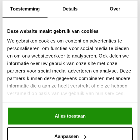
Advies nodig?
Bel ons op +32 (0)89203068
Toestemming
Details
Over
Verzending door
heel Europa
+500
nieuwe
producten
Deze website maakt gebruik van cookies
We gebruiken cookies om content en advertenties te
Deel dit product
personaliseren, om functies voor social media te bieden
en om ons websiteverkeer te analyseren. Ook delen we
informatie over uw gebruik van onze site met onze
partners voor social media, adverteren en analyse. Deze
Informatie
partners kunnen deze gegevens combineren met andere
informatie die u aan ze heeft verstrekt of die ze hebben
Diameter: 15 inch
verzameld op basis van uw gebruik van hun services.
Breedte: 10J
Steekmaat: 5x114.3
Naafdiameter: 84mm
Alles toestaan
ET-Waarde: -44
Aanpassen
Opmerking: Als gevolg van de breedte en negatieve ET-