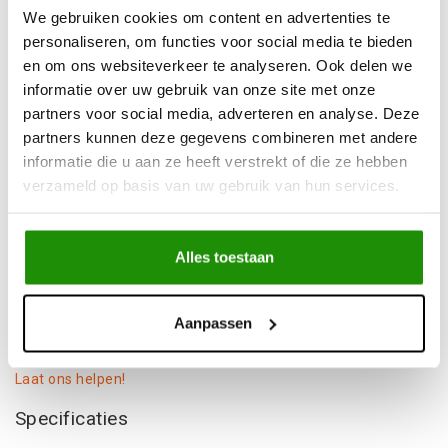
Uit
voorraad
leverbaar
We gebruiken cookies om content en advertenties te
personaliseren, om functies voor social media te bieden
Advies nodig?
Bel ons op +32 (0)89203068
en om ons websiteverkeer te analyseren. Ook delen we
Verzending door
heel Europa
informatie over uw gebruik van onze site met onze
+500
nieuwe
producten
partners voor social media, adverteren en analyse. Deze
partners kunnen deze gegevens combineren met andere
informatie die u aan ze heeft verstrekt of die ze hebben
Deel dit product
verzameld op basis van uw gebruik van hun services.
Alles toestaan
Informatie
7 X 16 6x139.7 ET0 CB110 / ZWART
Aanpassen
Niet gevonden wat je zocht?
Laat ons helpen!
Specificaties