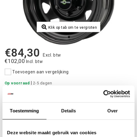
Klik op tab om te vergroten
€84,30
Excl. btw
€102,00
Incl. btw
Toevoegen aan vergelijking
|
Op voorraad
2-5 dagen
Toevoegen aan winkelwagen
Toestemming
Details
Over
Aan verlanglijst toevoegen
Betaalbare
kwalitatieve producten
Deze website maakt gebruik van cookies