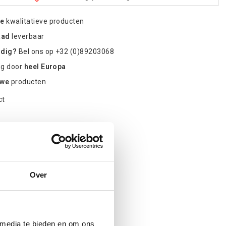
re
kwalitatieve producten
aad
leverbaar
odig?
Bel ons op +32 (0)89203068
ng door
heel Europa
uwe
producten
ct
Over
 media te bieden en om ons