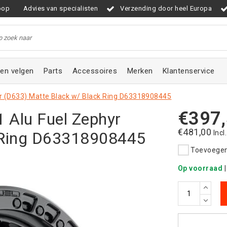
oop
Advies van specialisten
Verzending door heel Europa
en velgen
Parts
Accessoires
Merken
Klantenservice
r (D633) Matte Black w/ Black Ring D63318908445
€397
 Alu Fuel Zephyr
€481,00
 Ring D63318908445
Incl
Toevoegen 
Op voorraad