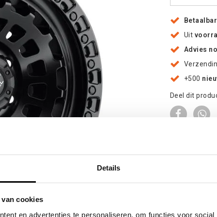
Betaalba
Uit
voorr
Advies n
Verzendi
+500
nie
Deel dit produ
Details
oten
 van cookies
ent en advertenties te personaliseren, om functies voor social