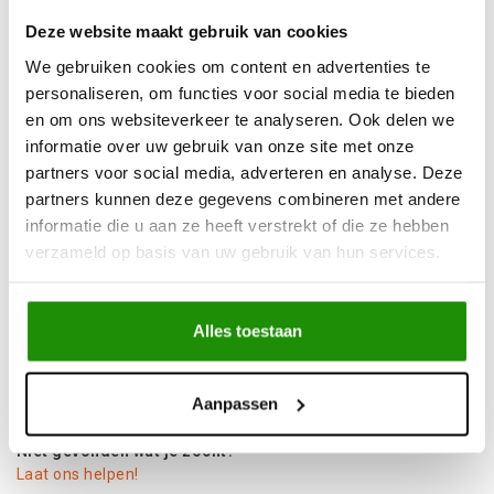
Advies nodig?
Bel ons op +32 (0)89203068
Deze website maakt gebruik van cookies
Verzending door
heel Europa
We gebruiken cookies om content en advertenties te
+500
nieuwe
producten
personaliseren, om functies voor social media te bieden
en om ons websiteverkeer te analyseren. Ook delen we
informatie over uw gebruik van onze site met onze
Deel dit product
partners voor social media, adverteren en analyse. Deze
partners kunnen deze gegevens combineren met andere
informatie die u aan ze heeft verstrekt of die ze hebben
verzameld op basis van uw gebruik van hun services.
Informatie
Set van 4 remblokken voor Nissan Patrol Y60
Alles toestaan
Hoogte: 50 mm
Lente: 127 mm
Aanpassen
Dikte: 19 mm
Niet gevonden wat je zocht?
Laat ons helpen!