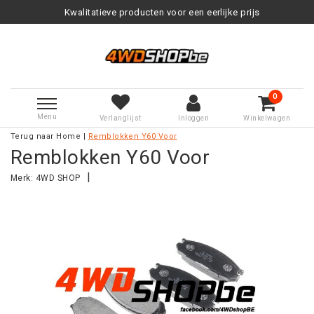
Kwalitatieve producten voor een eerlijke prijs
0
Menu
Verlanglijst
Inloggen
Winkelwagen
Terug naar Home
|
Remblokken Y60 Voor
Remblokken Y60 Voor
|
Merk:
4WD SHOP