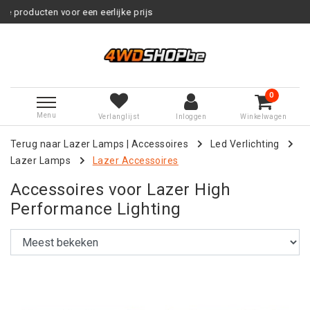
jke prijs
Service na verkoop
0
Menu
Verlanglijst
Inloggen
Winkelwagen
Terug naar Lazer Lamps
|
Accessoires
Led Verlichting
Lazer Lamps
Lazer Accessoires
Accessoires voor Lazer High
Performance Lighting