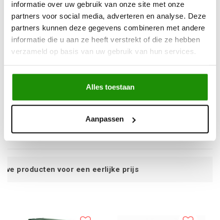
informatie over uw gebruik van onze site met onze
partners voor social media, adverteren en analyse. Deze
partners kunnen deze gegevens combineren met andere
informatie die u aan ze heeft verstrekt of die ze hebben
verzameld op basis van uw gebruik van hun services.
Anti Theft Kit (for use
Aluminium Side Mounts
with pair of Centre
Kit
Mount Kits, or Side
Alles toestaan
Mounts Kit)
€15,70
€18,60
Aanpassen
Excl. btw
Excl. btw
€19,00
€22,50
Incl. btw
Incl. btw
eerlijke prijs
Service na verkoop