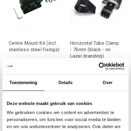
Centre Mount Kit (incl.
Horizontal Tube Clamp
stainless steel fixings)
- 76mm (black - no
Lazer branding)
€15,70
€44,63
Excl. btw
Excl. btw
Toestemming
Details
Over
€19,00
€54,00
Incl. btw
Incl. btw
Deze website maakt gebruik van cookies
We gebruiken cookies om content en advertenties te
personaliseren, om functies voor social media te bieden
en om ons websiteverkeer te analyseren. Ook delen we