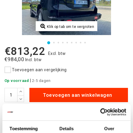
Klik op tab om te vergroten
€813,22
Excl. btw
€984,00
Incl. btw
Toevoegen aan vergelijking
|
Op voorraad
2-5 dagen
Toevoegen aan winkelwagen
Aan verlanglijst toevoegen
Betaalbare
kwalitatieve producten
Toestemming
Details
Over