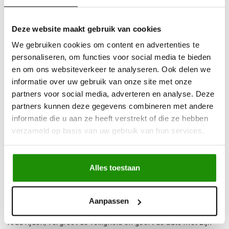
Uit
voorraad
leverbaar
Advies nodig?
Bel ons op +32 (0)89203068
Deze website maakt gebruik van cookies
Verzending door
heel Europa
We gebruiken cookies om content en advertenties te
+500
nieuwe
producten
personaliseren, om functies voor social media te bieden
en om ons websiteverkeer te analyseren. Ook delen we
informatie over uw gebruik van onze site met onze
Deel dit product
partners voor social media, adverteren en analyse. Deze
partners kunnen deze gegevens combineren met andere
informatie die u aan ze heeft verstrekt of die ze hebben
verzameld op basis van uw gebruik van hun services.
Informatie
Stalen achter bumper farm-jack recovery punten, en
Alles toestaan
ledverlichting. Deze bumper is ook leverbaar met extra's
opties zoals; reservewiel, jerrycanhouder en trapladder.
Aanpassen
Deze bumper verbetert absoluut het comfort van het off-
road rijden, vergroot de veiligheid en geeft de auto met zijn