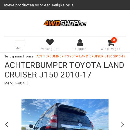
voor een eerlijke prijs
Service na
0
Menu
Verlanglijst
Inloggen
Winkelwagen
Terug naar Home
|
ACHTERBUMPER TOYOTA LAND CRUISER J150 2010-17
ACHTERBUMPER TOYOTA LAND
CRUISER J150 2010-17
|
Merk:
F-4X4