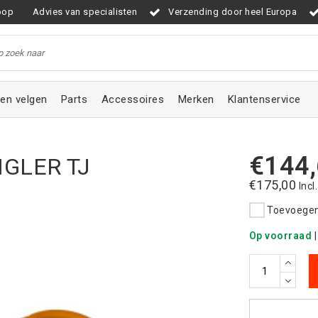
oop
Advies van specialisten
Verzending door heel Europa
en velgen
Parts
Accessoires
Merken
Klantenservice
€144
GLER TJ
€175,00
Incl
Toevoegen 
Op voorraad