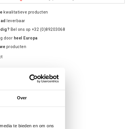
re
kwalitatieve producten
aad
leverbaar
odig?
Bel ons op +32 (0)89203068
ng door
heel Europa
uwe
producten
ct
Over
 media te bieden en om ons