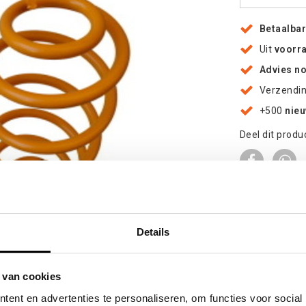
Betaalba
Uit
voorr
Advies n
Verzendi
+500
nie
Deel dit produ
Details
oten
 van cookies
ent en advertenties te personaliseren, om functies voor social