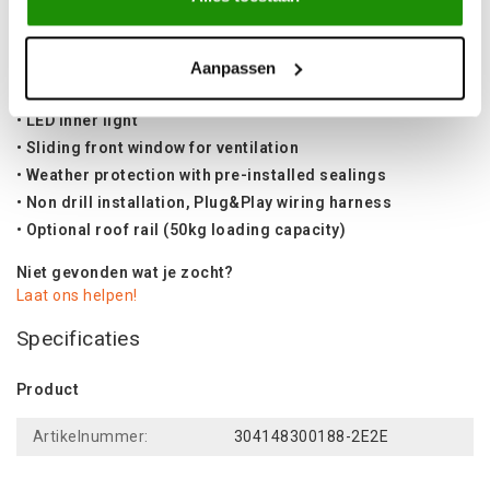
• Light, very strong and completely recyclable
• Central locking, electric push button opening
• Tinted rear window with demister
Aanpassen
• Power washable, very durable interior
• LED inner light
• Sliding front window for ventilation
• Weather protection with pre-installed sealings
• Non drill installation, Plug&Play wiring harness
• Optional roof rail (50kg loading capacity)
Niet gevonden wat je zocht?
Laat ons helpen!
Specificaties
Product
Artikelnummer:
304148300188-2E2E