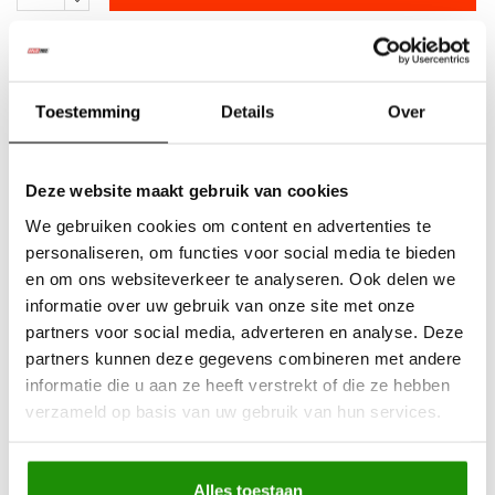
Aan verlanglijst toevoegen
Betaalbare
kwalitatieve producten
Toestemming
Details
Over
Uit
voorraad
leverbaar
Advies nodig?
Bel ons op +32 (0)89203068
Deze website maakt gebruik van cookies
Verzending door
heel Europa
We gebruiken cookies om content en advertenties te
+500
nieuwe
producten
personaliseren, om functies voor social media te bieden
en om ons websiteverkeer te analyseren. Ook delen we
informatie over uw gebruik van onze site met onze
Deel dit product
partners voor social media, adverteren en analyse. Deze
partners kunnen deze gegevens combineren met andere
informatie die u aan ze heeft verstrekt of die ze hebben
verzameld op basis van uw gebruik van hun services.
Informatie
• Double shell ABS plastic
Alles toestaan