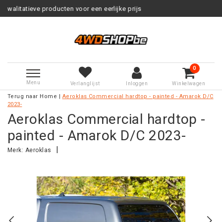
cten voor een eerlijke prijs
Servi
0
Menu
Verlanglijst
Inloggen
Winkelwagen
Terug naar Home
|
Aeroklas Commercial hardtop - painted - Amarok D/C
2023-
Aeroklas Commercial hardtop -
painted - Amarok D/C 2023-
|
Merk:
Aeroklas