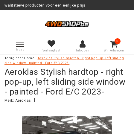
ten voor een eerlijke prijs
Service
0
Menu
Verlanglijst
Inloggen
Winkelwagen
Terug naar Home
|
Aeroklas Stylish hardtop - right pop-up, left sliding
side window - painted - Ford E/C 2023-
Aeroklas Stylish hardtop - right
pop-up, left sliding side window
- painted - Ford E/C 2023-
|
Merk:
Aeroklas