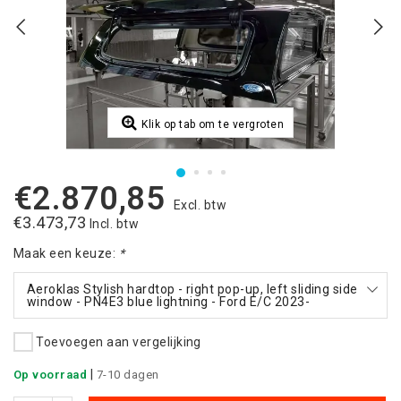
Klik op tab om te vergroten
€2.870,85
Excl. btw
€3.473,73
Incl. btw
Maak een keuze:
*
Aeroklas Stylish hardtop - right pop-up, left sliding side
window - PN4E3 blue lightning - Ford E/C 2023-
Toevoegen aan vergelijking
|
Op voorraad
7-10 dagen