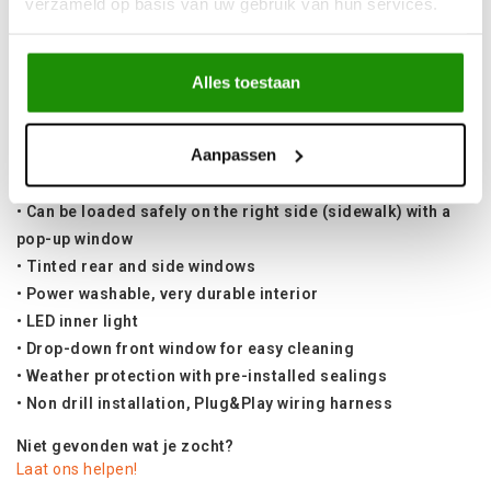
verzameld op basis van uw gebruik van hun services.
• For vehicles built before 2025 please read information
below
• Double shell ABS plastic
Alles toestaan
• Light, very strong and completely recyclable
• Central locking, push button opening at the back and side
Aanpassen
• Air ventilation on the left side (traffic side) with a sliding
window
• Can be loaded safely on the right side (sidewalk) with a
pop-up window
• Tinted rear and side windows
• Power washable, very durable interior
• LED inner light
• Drop-down front window for easy cleaning
• Weather protection with pre-installed sealings
• Non drill installation, Plug&Play wiring harness
Niet gevonden wat je zocht?
Laat ons helpen!