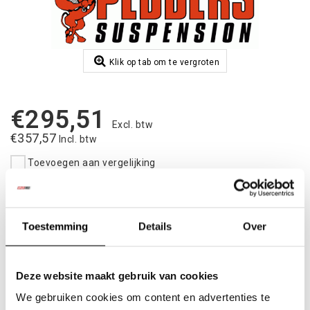
Klik op tab om te vergroten
€295,51
Excl. btw
€357,57
Incl. btw
Toevoegen aan vergelijking
|
Op voorraad
2-5 dagen
Toevoegen aan winkelwagen
Toestemming
Details
Over
Aan verlanglijst toevoegen
Deze website maakt gebruik van cookies
Betaalbare
kwalitatieve producten
We gebruiken cookies om content en advertenties te