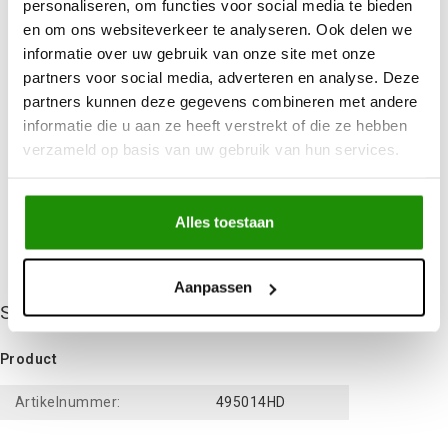
personaliseren, om functies voor social media te bieden
Uit
voorraad
leverbaar
en om ons websiteverkeer te analyseren. Ook delen we
Advies nodig?
Bel ons op +32 (0)89203068
informatie over uw gebruik van onze site met onze
Verzending door
heel Europa
partners voor social media, adverteren en analyse. Deze
+500
nieuwe
producten
partners kunnen deze gegevens combineren met andere
informatie die u aan ze heeft verstrekt of die ze hebben
verzameld op basis van uw gebruik van hun services.
Deel dit product
Alles toestaan
Niet gevonden wat je zocht?
Laat ons helpen!
Aanpassen
Specificaties
Product
Artikelnummer:
495014HD