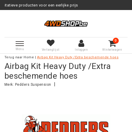
cten voor een eerlijke prijs
Servi
0
Menu
Verlanglijst
Inloggen
Winkelwagen
Terug naar Home
|
Airbag Kit Heavy Duty /Extra beschemende hoes
Airbag Kit Heavy Duty /Extra
beschemende hoes
|
Merk:
Pedders Suspension