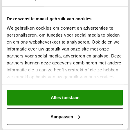
Betaalbare
kwalitatieve producten
Uit
voorraad
leverbaar
Deze website maakt gebruik van cookies
Advies nodig?
Bel ons op +32 (0)89203068
We gebruiken cookies om content en advertenties te
Verzending door
heel Europa
personaliseren, om functies voor social media te bieden
+500
nieuwe
producten
en om ons websiteverkeer te analyseren. Ook delen we
informatie over uw gebruik van onze site met onze
partners voor social media, adverteren en analyse. Deze
Deel dit product
partners kunnen deze gegevens combineren met andere
informatie die u aan ze heeft verstrekt of die ze hebben
verzameld op basis van uw gebruik van hun services.
Informatie
Alles toestaan
Aluminium technical canopy - with
side doors - Isuzu D-Max extra cabin
(2012 - 2017 - 2020)
Aanpassen