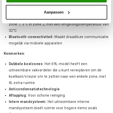
Vermogen:
12/24V DC en 100-240V AC voeding met
geïntegreerd batterijbeschermingssysteem
Aanpassen
Stroomverbruik:
2,9 Ah bij DC12V ingesteld op -15°C in
zone 1, 3°C in zone 2, met een omgevingstemperatuur van
32°C
Bluetooth-connectiviteit:
Maakt draadloze communicatie
mogelijk via mobiele apparaten
Kenmerken:
Dubbele koelzones:
Het 69L-model heeft een
uitneembare vakverdeler die u kunt verwijderen om de
koelkast/vriezer om te zetten naar een enkele zone, met
4L extra ruimte.
Anticondensatietechnologie
Aftapplug:
Voor schone reiniging.
Intern mandsysteem:
Het uitneembare interne
mandsysteem biedt ruimte voor hogere items zoals