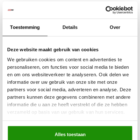
ervoor dat u het compartiment naar wens kunt aanpassen, en
biedt daarnaast 4L extra ruimte wanneer u besluit de verdeler
te verwijderen.
Toestemming
Details
Over
Specificaties:
69L (
87 blikjes van 375 ml met vakverdeling, 108 blikjes
Deze website maakt gebruik van cookies
zonder inhoud)
We gebruiken cookies om content en advertenties te
Buitenafmetingen:
755 mm (L) x 469 mm (B) x 564 mm
personaliseren, om functies voor social media te bieden
(H)
en om ons websiteverkeer te analyseren. Ook delen we
Binnenmetingen:
informatie over uw gebruik van onze site met onze
Bovenste compartiment: 380 mm (L) x 326 mm (B) x
partners voor social media, adverteren en analyse. Deze
264 mm (H)
partners kunnen deze gegevens combineren met andere
Onderste compartiment: 202 mm (L) x 326 mm (B) x
informatie die u aan ze heeft verstrekt of die ze hebben
180 mm (H)
verzameld op basis van uw gebruik van hun services.
Achterste gedeelte: 170 mm (L) x 326 mm (B) x 444
mm (H)
Gewicht:
31 kg
Alles toestaan
Temperatuurbereik:
-22°C tot +10°C