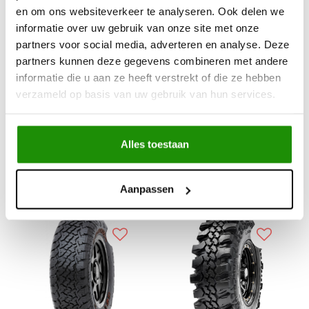
en om ons websiteverkeer te analyseren. Ook delen we
informatie over uw gebruik van onze site met onze
partners voor social media, adverteren en analyse. Deze
partners kunnen deze gegevens combineren met andere
33x12.5-15 CST Sahara
LT31x10.5-15 Cst
informatie die u aan ze heeft verstrekt of die ze hebben
MT2 113Q 6PR OOL
Sahara MT2 109Q 6PR
verzameld op basis van uw gebruik van hun services.
(Open Orange Letter)
OOL (Open Orange
POR
Letter) POR P.O.R.
€189,26
€150,41
Alles toestaan
Excl. btw
Excl. btw
€229,00
€182,00
Incl. btw
Incl. btw
Aanpassen