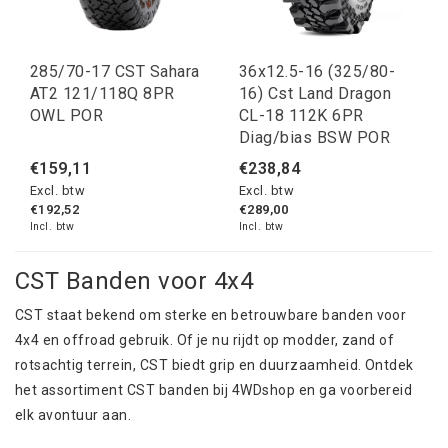
285/70-17 CST Sahara
36x12.5-16 (325/80-
AT2 121/118Q 8PR
16) Cst Land Dragon
OWL POR
CL-18 112K 6PR
Diag/bias BSW POR
€159,11
€238,84
Excl. btw
Excl. btw
€192,52
€289,00
Incl. btw
Incl. btw
CST Banden voor 4x4
CST staat bekend om sterke en betrouwbare banden voor
4x4 en offroad gebruik. Of je nu rijdt op modder, zand of
rotsachtig terrein, CST biedt grip en duurzaamheid. Ontdek
het assortiment CST banden bij 4WDshop en ga voorbereid
elk avontuur aan.