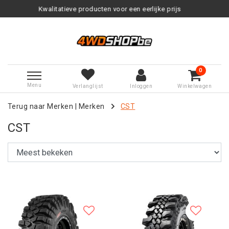
tatieve producten voor een eerlijke prijs
0
Menu
Verlanglijst
Inloggen
Winkelwagen
Terug naar Merken
|
Merken
CST
CST