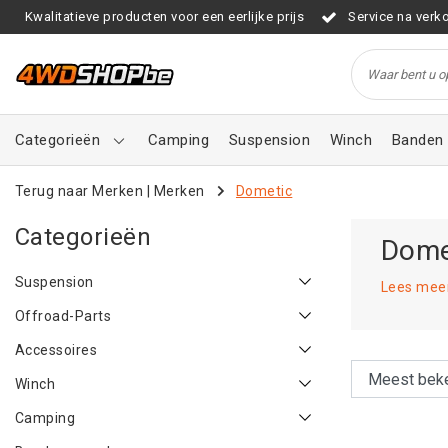
Kwalitatieve producten voor een eerlijke prijs
Service na verk
Categorieën
Camping
Suspension
Winch
Banden 
Terug naar Merken
|
Merken
Dometic
Categorieën
Dome
Suspension
Lees mee
Offroad-Parts
Accessoires
Winch
Camping