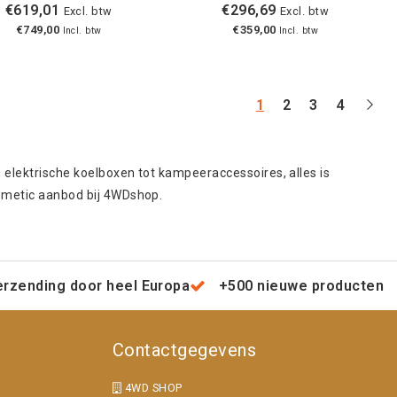
€619,01
€296,69
Excl. btw
Excl. btw
€749,00
€359,00
Incl. btw
Incl. btw
1
2
3
4
 elektrische koelboxen tot kampeeraccessoires, alles is
ometic aanbod bij 4WDshop.
erzending door heel Europa
+500 nieuwe producten
Contactgegevens
4WD SHOP