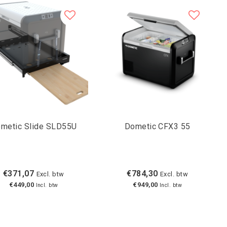
metic Slide SLD55U
Dometic CFX3 55
€371,07
€784,30
Excl. btw
Excl. btw
€449,00
€949,00
Incl. btw
Incl. btw