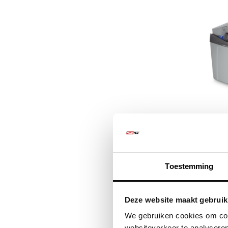
Dometic 
Toestemming
€81
€9
Deze website maakt gebruik
We gebruiken cookies om cont
websiteverkeer te analyseren