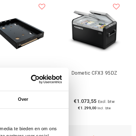
etic Slide SLD3545U
Dometic CFX3 95DZ
Over
€329,75
€1.073,55
Excl. btw
Excl. btw
€399,00
€1.299,00
Incl. btw
Incl. btw
 media te bieden en om ons
ze partners voor social