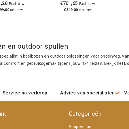
,26
€701,65
Excl. btw
Excl. btw
99,00
€849,00
Incl. btw
Incl. btw
n en outdoor spullen
specialist in koelboxen en outdoor oplossingen voor onderweg. Van
r comfort en gebruiksgemak tijdens jouw 4x4 reizen. Bekijk het D
Service na verkoop
Advies van specialisten
V
unt
Categorieën
Suspension