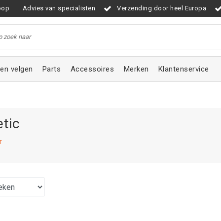
oop
Advies van specialisten
Verzending door heel Europa
en velgen
Parts
Accessoires
Merken
Klantenservice
tic
r