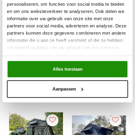
personaliseren, om functies voor social media te bieden
en om ons websiteverkeer te analyseren. Ook delen we
informatie over uw gebruik van onze site met onze
KOALA CREEK®
KOALA CREEK®
partners voor social media, adverteren en analyse. Deze
daktent LED strip 120
EXPLORER combinatie
partners kunnen deze gegevens combineren met andere
cm - 12 Volt dimbaar
luifel zijwand -
informatie die u aan ze heeft verstrekt of die ze hebben
sigaretten aansteker
voorwand grijs 200x200
verzameld op basis van uw gebruik van hun services.
aansluiting
/ 250x250 / 300x200
€40,50
€114,88
Excl. btw
Excl. btw
€49,00
€139,00
Incl. btw
Incl. btw
Alles toestaan
 eerlijke prijs
Service na verkoop
Aanpassen