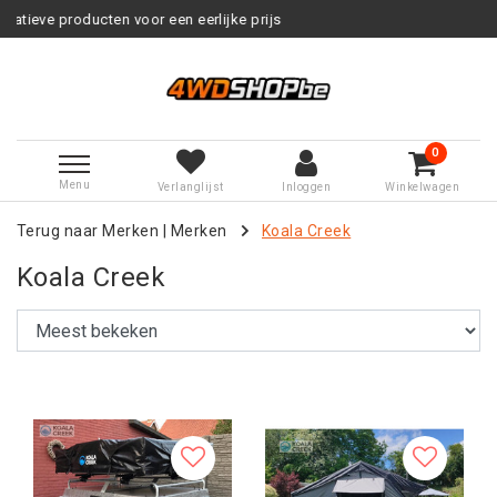
ijke prijs
Service na verkoop
0
Menu
Verlanglijst
Inloggen
Winkelwagen
Terug naar Merken
|
Merken
Koala Creek
Koala Creek