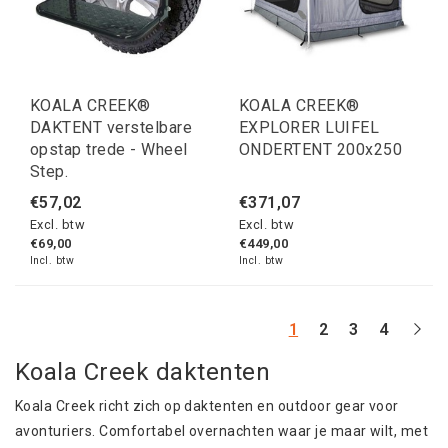
KOALA CREEK®
KOALA CREEK®
DAKTENT verstelbare
EXPLORER LUIFEL
opstap trede - Wheel
ONDERTENT 200x250
Step.
€57,02
€371,07
Excl. btw
Excl. btw
€69,00
€449,00
Incl. btw
Incl. btw
1
2
3
4
Koala Creek daktenten
Koala Creek richt zich op daktenten en outdoor gear voor
avonturiers. Comfortabel overnachten waar je maar wilt, met