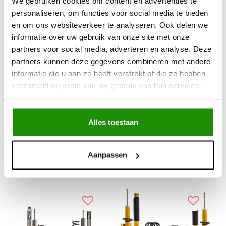
We gebruiken cookies om content en advertenties te
personaliseren, om functies voor social media te bieden
en om ons websiteverkeer te analyseren. Ook delen we
OME ophangingsliftkit -
Old Man Emu BP-51
informatie over uw gebruik van onze site met onze
Nissan Navara (2015 -
Complete Suspension
partners voor social media, adverteren en analyse. Deze
Lift - Ford Ranger
partners kunnen deze gegevens combineren met andere
(2023 -) Belastingen:
informatie die u aan ze heeft verstrekt of die ze hebben
Voor - 0-50 kg / Achter
€1.304,81
€6.755,93
verzameld op basis van uw gebruik van hun services.
600~ kg
Excl. btw
Excl. btw
€1.578,82
€8.174,68
Incl. btw
Incl. btw
Alles toestaan
s
Service na verkoop
Aanpassen