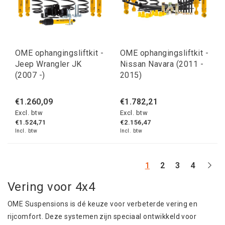
OME ophangingsliftkit -
OME ophangingsliftkit -
Jeep Wrangler JK
Nissan Navara (2011 -
(2007 -)
2015)
€1.260,09
€1.782,21
Excl. btw
Excl. btw
€1.524,71
€2.156,47
Incl. btw
Incl. btw
1
2
3
4
Vering voor 4x4
OME Suspensions is dé keuze voor verbeterde vering en
rijcomfort. Deze systemen zijn speciaal ontwikkeld voor