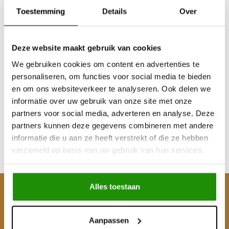
Toestemming
Details
Over
Deze website maakt gebruik van cookies
We gebruiken cookies om content en advertenties te
Open Country Mud
personaliseren, om functies voor social media te bieden
Terrain
en om ons websiteverkeer te analyseren. Ook delen we
informatie over uw gebruik van onze site met onze
partners voor social media, adverteren en analyse. Deze
€261,16
partners kunnen deze gegevens combineren met andere
Excl. btw
informatie die u aan ze heeft verstrekt of die ze hebben
€316,00
verzameld op basis van uw gebruik van hun services.
Incl. btw
Alles toestaan
Klantenservice
Mijn account
Aanpassen