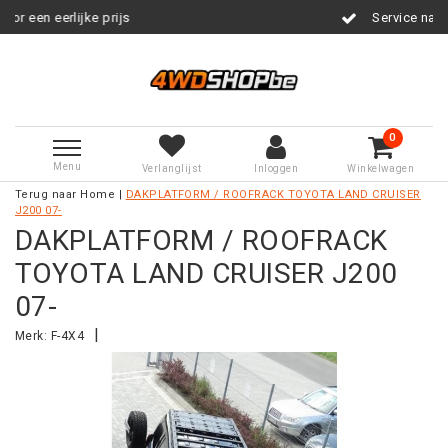
ke prijs
Service na verkoop
0
Menu
Verlanglijst
Inloggen
Winkelwagen
Terug naar Home
|
DAKPLATFORM / ROOFRACK TOYOTA LAND CRUISER
J200 07-
DAKPLATFORM / ROOFRACK
TOYOTA LAND CRUISER J200
07-
|
Merk:
F-4X4