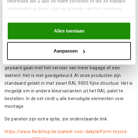
informatie die u aan ze heeft verstrekt of die ze hebben
aluminium deflector waarop extra verlichting kan worden
verzameld op basis van uw gebruik van hun services.
gemonteerd. Door het gebruik van constructieprofielen is het
mogelijk om eenvoudig extra apparatuur te configureren en
te installeren. De set bevat alle bevestigingselementen met
Alles toestaan
schroeven en één dakpaneel (op de foto's staan ​​drie van
dergelijke panelen).
Aanpassen
Het platform is
eenvoudig te monteren en te
demonteren
. Het zal zeker lange reizen vergemakkelijken die
gepaard gaan met het vervoer van meer bagage of een
daktent. Het is niet goedgekeurd. Al onze producten zijn
standaard gelakt in mat zwart RAL 9005 fijne structuur. Het is
mogelijk om in andere kleurvarianten uit het RAL-palet te
bestellen. In de set vindt u alle benodigde elementen voor
montage.
De panelen zijn extra optie, zie onderstaande link:
https://www.4wdshop.be/paneel-voor-dakplatform-toyota-