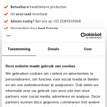
Betaalbare
kwalitatieve producten
Uit
voorraad
leverbaar
Advies nodig?
Bel ons op +32 (0)89203068
Verzending door
heel Europa
+500
nieuwe
producten
Toestemming
Details
Over
Deel dit product
Deze website maakt gebruik van cookies
We gebruiken cookies om content en advertenties te
Informatie
personaliseren, om functies voor social media te bieden
en om ons websiteverkeer te analyseren. Ook delen we
Dakplatform
voor
TOYOTA LAND CRUISER VDJ200
07-
informatie over uw gebruik van onze site met onze
15
. Het is gemaakt van 95% aluminium, twee zijrails zijn met
partners voor social media, adverteren en analyse. Deze
elkaar verbonden door acht aluminium structurele
partners kunnen deze gegevens combineren met andere
profielen. Aan de voorzijde zijn de rails verbonden door een