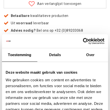
Aan verlanglijst toevoegen
Betaalbare
kwalitatieve producten
Uit
voorraad
leverbaar
Advies nodig?
Bel ons op +32 (0)89203068
Verzending door
heel Europa
+500
nieuwe
producten
Toestemming
Details
Over
Deel dit product
Deze website maakt gebruik van cookies
We gebruiken cookies om content en advertenties te
personaliseren, om functies voor social media te bieden
Informatie
en om ons websiteverkeer te analyseren. Ook delen we
informatie over uw gebruik van onze site met onze
Met deze Eezi-Awn Panelen Set kun je snel een nog meer
partners voor social media, adverteren en analyse. Deze
beschermde en afgesloten leefruimte creëren onder de Bat
partners kunnen deze gegevens combineren met andere