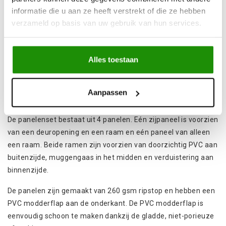
270 Luifel. Bij het ontwerp van deze zijwandenset is goed
informatie die u aan ze heeft verstrekt of die ze hebben
rekening gehouden met gebruiksgemak; de panelen kunnen
verzameld op basis van uw gebruik van hun services.
gemakkelijk en snel in slechts enkele minuten worden
gemonteerd.
Alles toestaan
De panelen worden aan elkaar bevestigd, waardoor een
afgesloten ruimte aan de zijkant van uw voertuig ontstaat. Dit
biedt extra leefruimte en meer comfort bij ongunstige
Aanpassen
weersomstandigheden.
De panelenset bestaat uit 4 panelen. Eén zijpaneel is voorzien
van een deuropening en een raam en eén paneel van alleen
een raam. Beide ramen zijn voorzien van doorzichtig PVC aan
buitenzijde, muggengaas in het midden en verduistering aan
binnenzijde.
De panelen zijn gemaakt van 260 gsm ripstop en hebben een
PVC modderflap aan de onderkant. De PVC modderflap is
eenvoudig schoon te maken dankzij de gladde, niet-porieuze