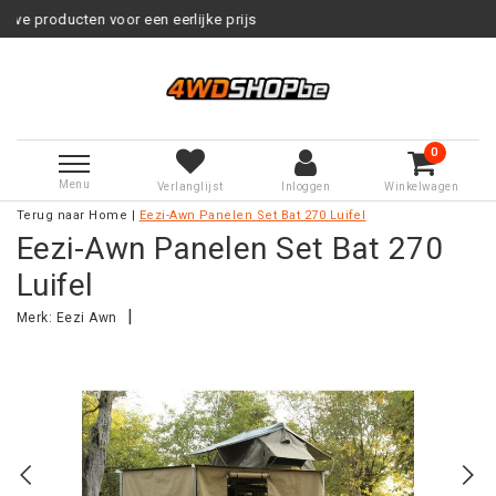
 een eerlijke prijs
Service na ver
0
Menu
Verlanglijst
Inloggen
Winkelwagen
Terug naar Home
|
Eezi-Awn Panelen Set Bat 270 Luifel
Eezi-Awn Panelen Set Bat 270
Luifel
|
Merk:
Eezi Awn