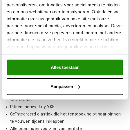
personaliseren, om functies voor social media te bieden
Eezi-Awn producten zijn gebouwd om lang mee te gaan.
en om ons websiteverkeer te analyseren. Ook delen we
informatie over uw gebruik van onze site met onze
Specificaties
partners voor social media, adverteren en analyse. Deze
Algemene specificaties:
partners kunnen deze gegevens combineren met andere
informatie die u aan ze heeft verstrekt of die ze hebben
Merk: Eezi-Awn
verzameld op basis van uw gebruik van hun services.
Hoes: verstevigd PVC met spanband
Doek: Dubbel gestickt 360 g/m2 ripstop, grijs
Flysheet: verwijderbaar, verstevigd PVC, grijs
Alles toestaan
Vloer: 9mm watervast multiplex met meranti
verstevigingsbalken
Matras: 65 mm SABS goedgekeurd hoge dichtheid schuim
Aanpassen
Matras afmetingen: 235 cm (L) x breedtemaat afhankelijk
van variant
Ritsen: heavy duty YKK
Geïntegreerd elastiek die het tentdoek helpt naar binnen
te vouwen tijdens inklappen
Alle openingen voorzien van geritste