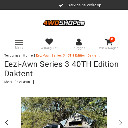
Service na verkoop
0
Menu
Verlanglijst
Inloggen
Winkelwagen
Terug naar Home
|
Eezi-Awn Series 3 40TH Edition Daktent
Eezi-Awn Series 3 40TH Edition
Daktent
|
Merk:
Eezi Awn