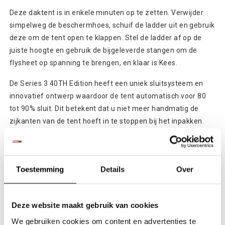
Deze daktent is in enkele minuten op te zetten. Verwijder
simpelweg de beschermhoes, schuif de ladder uit en gebruik
deze om de tent open te klappen. Stel de ladder af op de
juiste hoogte en gebruik de bijgeleverde stangen om de
flysheet op spanning te brengen, en klaar is Kees.
De Series 3 40TH Edition heeft een uniek sluitsysteem en
innovatief ontwerp waardoor de tent automatisch voor 80
tot 90% sluit. Dit betekent dat u niet meer handmatig de
zijkanten van de tent hoeft in te stoppen bij het inpakken.
Eezi-Awn producten weerspiegelen meer dan 40 jaar
ervaring in het ontwerpen en produceren van overlanding
accessoires. Alle producten worden in eigen huis ontworpen
Toestemming
Details
Over
en geproduceerd in de Eezi-Awn fabriek. Met al deze
ervaring weet Eezi-Awn precies wat er nodig is om
kampeeruitrusting naar een hoger niveau te tillen en deze
Deze website maakt gebruik van cookies
functioneler en praktischer te maken.
We gebruiken cookies om content en advertenties te