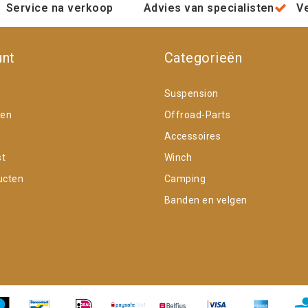
Service na verkoop
Advies van specialisten
V
unt
Categorieën
Suspension
gen
Offroad-Parts
Accessoires
st
Winch
ucten
Camping
Banden en velgen