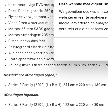
Deze website maakt gebruik
Hoes: verstevigd PVC met spanband
Doek: Dubbel gestickt 360 g/m2 ripstop, grijs of groen
We gebruiken cookies om cont
Flysheet: verwijderbaar, verstevigd PVC, grijs of groen
websiteverkeer te analyseren
Vloer: 9mm watervast multiplex met meranti verstevigingsb
media, adverteren en analys
verstrekt of die ze hebben v
Matras: 65 mm SABS goedgekeurd hoge dichtheid schuim
Matras afmetingen: 235 cm (L) x breedtemaat afhankelijk va
Ritsen: heavy duty YKK
Geïntegreerd elastiek die het tentdoek helpt naar binnen te 
Alle openingen voorzien van geritste verduistering/muggen
Grote opbergzak aan elke zijde
Volledig inschuifbare geanodiseerde aluminium ladder, 230 
Beschikbare afmetingen (open):
Series 3 Family (2200) (L x B x H): 244 cm x 220 cm x 130 cm
Afmetingen ingepakt:
Series 3 Family (2200) (L x B x H): 122 cm x 220 cm x 30 cm