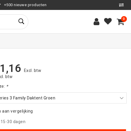
+500 nieuwe producten
0
1,16
Excl. btw
ncl. btw
ze:
*
ries 3 Family Daktent Groen
aan vergelijking
|
15-30 dagen