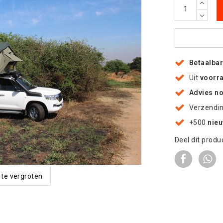
Betaalba
Uit
voorr
Advies n
Verzendi
+500
nie
Deel dit produ
 te vergroten