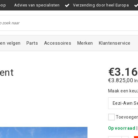
oop
Advies van specialisten
Verzending door heel Europa
en velgen
Parts
Accessoires
Merken
Klantenservice
€3.16
ent
€3.825,00
I
Maak een keu
Eezi-Awn Se
Toevoegen 
Op voorraad