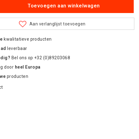
Toevoegen aan winkelwagen
Aan verlanglijst toevoegen
re
kwalitatieve producten
aad
leverbaar
odig?
Bel ons op +32 (0)89203068
ng door
heel Europa
uwe
producten
ct