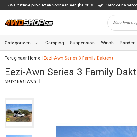
Kwalitatieve producten voor een eerlijke prijs
Service na verk
Categorieën
Camping
Suspension
Winch
Banden 
Terug naar Home
|
Eezi-Awn Series 3 Family Daktent
Eezi-Awn Series 3 Family Dakt
|
Merk:
Eezi Awn