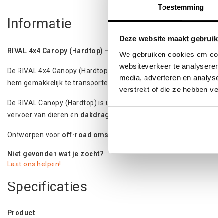
Toestemming
Informatie
Deze website maakt gebruik
RIVAL 4x4 Canopy (Hardtop) – Hoogwaardige aluminium hard
We gebruiken cookies om cont
websiteverkeer te analyseren
De RIVAL 4x4 Canopy (Hardtop) is gemaakt van
A6063 alumini
media, adverteren en analys
hem gemakkelijk te transporteren, snel te monteren en te insta
verstrekt of die ze hebben v
De RIVAL Canopy (Hardtop) is uitgerust met
centrale vergrende
vervoer van dieren en
dakdragers
die compatibel zijn met baga
Ontworpen voor
off-road omstandigheden
,
professioneel ge
Niet gevonden wat je zocht?
Laat ons helpen!
Specificaties
Product