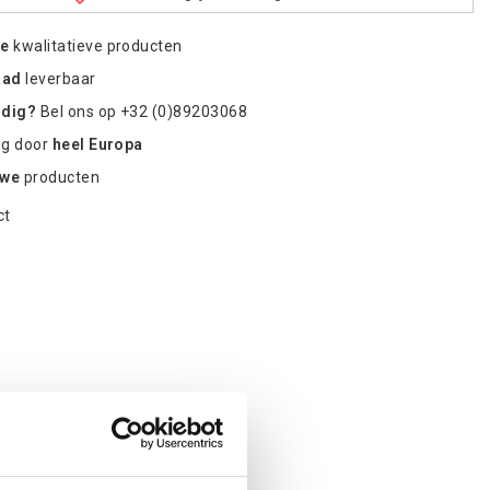
re
kwalitatieve producten
aad
leverbaar
odig?
Bel ons op +32 (0)89203068
ng door
heel Europa
uwe
producten
ct