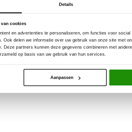
Details
 van cookies
top voor werk en avontuur
ent en advertenties te personaliseren, om functies voor social
. Ook delen we informatie over uw gebruik van onze site met on
um
en
geïsoleerde composietpanelen
en combineert lichtheid, ste
e. Deze partners kunnen deze gegevens combineren met andere i
lleren
zonder te boren
, wat een veilige en efficiënte installatie ga
erzameld op basis van uw gebruik van hun services.
ling op afstand
,
geïntegreerde LED-verlichting
,
een schuifraam
gerekken of daktenten. Daarmee biedt de RIVAL Canopy (Hardtop) t
Aanpassen
bruik
en
reizen over land
, combineert het bescherming, innovatie e