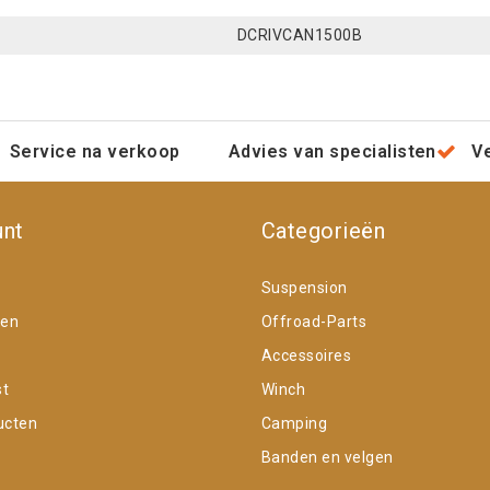
DCRIVCAN1500B
Service na verkoop
Advies van specialisten
V
unt
Categorieën
Suspension
gen
Offroad-Parts
Accessoires
st
Winch
ucten
Camping
Banden en velgen