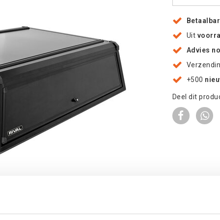
Betaalba
Uit
voorr
Advies n
Verzendi
+500
nie
Deel dit produ
 te vergroten