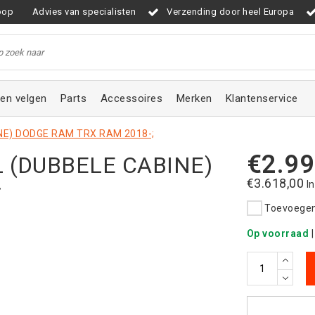
oop
Advies van specialisten
Verzending door heel Europa
en velgen
Parts
Accessoires
Merken
Klantenservice
NE) DODGE RAM TRX RAM 2018-;
€2.99
 (DUBBELE CABINE)
€3.618,00
;
I
Toevoegen 
Op voorraad