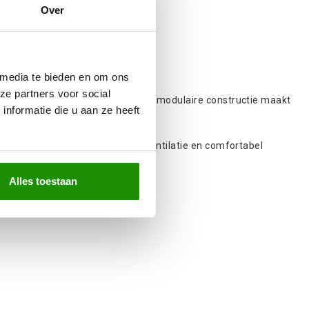
Over
 media te bieden en om ons
ze partners voor social
vigheid en een verfijnd design. De modulaire constructie maakt
nformatie die u aan ze heeft
randeert.
 aan de voorzijde
voor betere ventilatie en comfortabel
opprestaties en functionaliteit.
Alles toestaan
n stijl