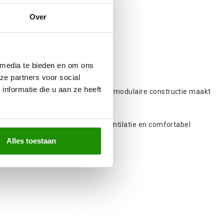
Over
 media te bieden en om ons
ze partners voor social
nformatie die u aan ze heeft
vigheid en een verfijnd design. De modulaire constructie maakt
randeert.
 aan de voorzijde
voor betere ventilatie en comfortabel
opprestaties en functionaliteit.
Alles toestaan
n stijl