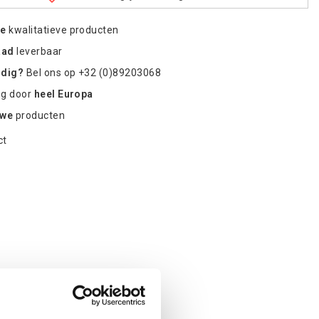
re
kwalitatieve producten
aad
leverbaar
odig?
Bel ons op +32 (0)89203068
ng door
heel Europa
uwe
producten
ct