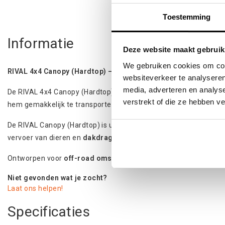
Toestemming
Informatie
Deze website maakt gebruik
We gebruiken cookies om cont
RIVAL 4x4 Canopy (Hardtop) – Hoogwaardige aluminium hard
websiteverkeer te analyseren
media, adverteren en analys
De RIVAL 4x4 Canopy (Hardtop) is gemaakt van
A6063 alumini
verstrekt of die ze hebben v
hem gemakkelijk te transporteren, snel te monteren en te insta
De RIVAL Canopy (Hardtop) is uitgerust met
centrale vergrende
vervoer van dieren en
dakdragers
die compatibel zijn met baga
Ontworpen voor
off-road omstandigheden
,
professioneel ge
Niet gevonden wat je zocht?
Laat ons helpen!
Specificaties