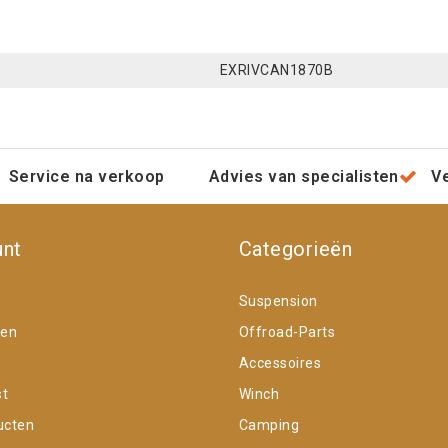
EXRIVCAN1870B
Service na verkoop
Advies van specialisten
V
unt
Categorieën
Suspension
gen
Offroad-Parts
Accessoires
st
Winch
ucten
Camping