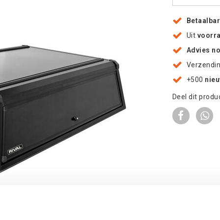
Betaalba
Uit
voorr
Advies n
Verzendi
+500
nie
Deel dit produ
 te vergroten