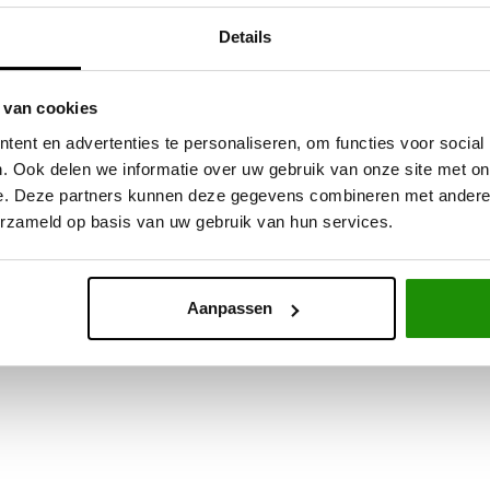
Details
 van cookies
ent en advertenties te personaliseren, om functies voor social
top voor werk en avontuur
. Ook delen we informatie over uw gebruik van onze site met on
e. Deze partners kunnen deze gegevens combineren met andere i
um
en
geïsoleerde composietpanelen
en combineert lichtheid, ste
erzameld op basis van uw gebruik van hun services.
lleren
zonder te boren
, wat een veilige en efficiënte installatie ga
ling op afstand
,
geïntegreerde LED-verlichting
,
een schuifraam
gerekken of daktenten. Daarmee biedt de RIVAL Canopy (Hardtop) t
Aanpassen
bruik
en
reizen over land
, combineert het bescherming, innovatie e